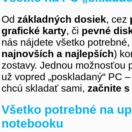
Od
základných dosiek
, cez
grafické karty
, či
pevné dis
nás nájdete všetko potrebné, 
najnovších a najlepších
) k
zostavy. Jednou možnosťou pr
už vopred „poskladaný“ PC – z
chcú skladať sami,
začnite 
Všetko potrebné na up
notebooku