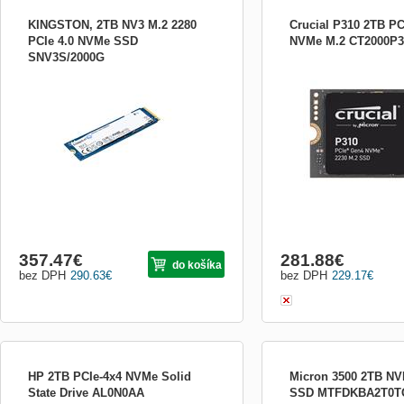
KINGSTON, 2TB NV3 M.2 2280
Crucial P310 2TB PC
PCIe 4.0 NVMe SSD
NVMe M.2 CT2000P
SNV3S/2000G
KINGSTON, 2TB NV3 M.2 2280 PCIe 4.0
Crucial P310 2TB PCIe 
NVMe SSD 2TB NV3 M.2 2280 PCIe 4.0
M.2 Crucial P310 2TB PC
NVMe SSD
NVMe M.2
357.47
€
281.88
€
do košíka
bez DPH
290.63
€
bez DPH
229.17
€
HP 2TB PCIe-4x4 NVMe Solid
Micron 3500 2TB NV
State Drive AL0N0AA
SSD MTFDKBA2T0T