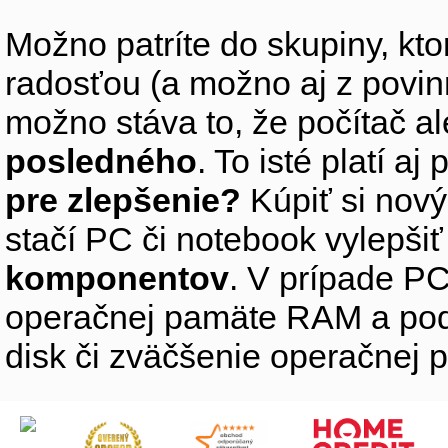
Možno patríte do skupiny, kto
radosťou (a možno aj z povin
možno stáva to, že počítač 
posledného
. To isté platí aj
pre zlepšenie?
Kúpiť si nový
stačí PC či notebook vylepši
komponentov
. V prípade PC
operačnej pamäte RAM a pod
disk či zväčšenie operačnej 