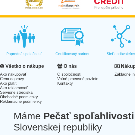
Popredná spoločnosť
Certifikovaný partner
Sieť dodávateľo
Všetko o nákupe
O nás
Nákup 
Ako nakupovať
O spoločnosti
Základné in
Cena dopravy
Voľné pracovné pozície
Ako platiť
Kontakty
Ako reklamovať
Servisné strediská
Obchodné podmienky
Reklamačné podmienky
Máme
Pečať spoľahlivosti
Slovenskej republiky