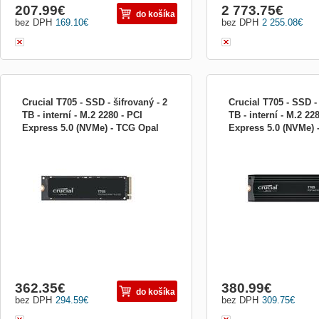
207.99
€
2 773.75
€
do košíka
bez DPH
169.10
€
bez DPH
2 255.08
€
Crucial T705 - SSD - šifrovaný - 2
Crucial T705 - SSD - 
TB - interní - M.2 2280 - PCI
TB - interní - M.2 22
Express 5.0 (NVMe) - TCG Opal
Express 5.0 (NVMe) 
Crucial T705 - SSD - šifrovaný - 2 TB -
Crucial T705 - SSD - šifro
Encr CT2000T705SSD3-T
Encr CT2000T705SS
interní - M.2 2280 - PCI Express 5.0
interní - M.2 2280 - PCI E
(NVMe) - TCG Opal Encryption 2.01 SSD
(NVMe) - TCG Opal Encryp
- šifrovaný - 2 TB - interní - M.2 2280 - PCI
integrovaný chladič SSD -
Express 5.0 (NVMe) - TCG Opal
- interní - M.2 2280 - PCI
Encryption 2.01
(NVMe) - TCG Opal Encryp
integrovaný chladič
362.35
€
380.99
€
do košíka
bez DPH
294.59
€
bez DPH
309.75
€