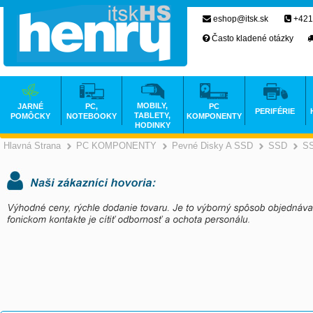
eshop@itsk.sk
+421
Často kladené otázky
MOBILY,
JARNÉ
PC,
PC
PERIFÉRIE
TABLETY,
POMÔCKY
NOTEBOOKY
KOMPONENTY
HODINKY
Hlavná Strana
PC KOMPONENTY
Pevné Disky A SSD
SSD
SS
>
>