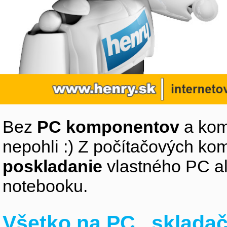
Bez
PC komponentov
a kom
nepohli :) Z počítačových k
poskladanie
vlastného PC a
notebooku.
Všetko na PC „sklada