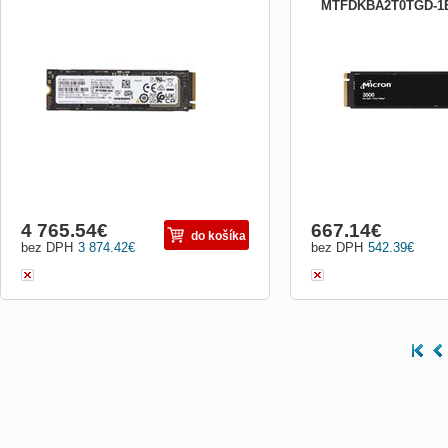
MTFDKBA2T0TGD-1
Parametre Názov produktu Disk HP 1 TB
Micron 3500 2TB NVMe M
PCIe-4x4 NVMe M.2 SSD Číslo produktu
Micron 3500 2TB NVMe M
5R8Y0AA Hardvérová kompatibilita
Kompatibilné s mobilnou pracovnou
stanicou HP ZBook Firefly 14 G9; Mobilná
pracovná stanica HP ZBook Firefly 16 G9;
Mobilná pracovná stanica HP ...
4 765.54
€
667.14
€
do košíka
bez DPH
3 874.42
€
bez DPH
542.39
€