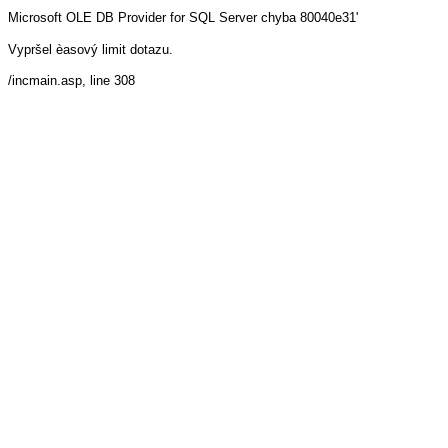
Microsoft OLE DB Provider for SQL Server
chyba 80040e31'
Vypršel èasový limit dotazu.
/incmain.asp
, line 308