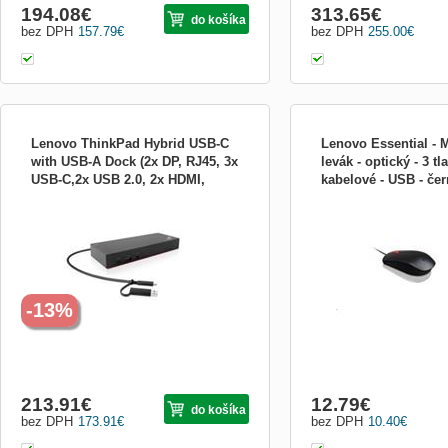
194.08
€
313.65
€
do košíka
bez DPH
157.79
€
bez DPH
255.00
€
Lenovo ThinkPad Hybrid USB-C
Lenovo Essential - M
with USB-A Dock (2x DP, RJ45, 3x
levák - optický - 3 tla
USB-C,2x USB 2.0, 2x HDMI,
kabelové - USB - čer
ThinkPad Hybrid USB-C with USB-A Dock
Lenovo Essential USB Mo
adapter) pripojit ma 40AF0135EU
IdeaC 4Y50R20863
ThinkPad Hybrid USB-C s dokovacou
připojení: USB DPI: 1600
stanicou USB-A (40AF) rozširuje možnosti
väčšiny laptopov, nových alebo starých,
čo je ideálne pre firemných zákazníkov so
spoločným počítačom alebo prostredím so
zdieľaným stolom....
-13%
213.91
€
12.79
€
do košíka
bez DPH
173.91
€
bez DPH
10.40
€