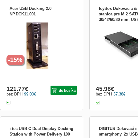
Acer USB Docking 2.0
IcyBox Dokovacia &
NP.DCK11.001
stanica pre M.2 SA
30/42/60/80 mm, USB
Acer USB Docking 2.0
Výrobca: Icy Box
2812CL-U3
-15%
121.77
€
45.98
€
do košíka
bez DPH
99.00
€
bez DPH
37.38
€
i-tec USB-C Dual Display Docking
DIGITUS Dokovací st
Station with Power Delivery 100
smartphony, 2x USB 