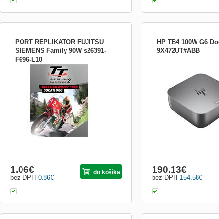
PORT REPLIKATOR FUJITSU
HP TB4 100W G6 Do
SIEMENS Family 90W s26391-
9X472UT#ABB
F696-L10
Elektronická licence určená pro platformu
HP Thunderbolt 4 100W 
Steam Tento obsah vyžaduje ke hraní
stanica Parametre Power 
vlastnictví základní hry TT Isle of Man:
Thunderbolt 4 100W Dĺžka
Ride on the Edge 2 ve službě Steam. Jako
Softvér Included: HP Qui
automobilový i motocyklový závodníkje
myHP Počet podporovaný
Mike v rodném Spojeném království
displejov: 3 externé displej
známý jako jeden z n...
4 externé displeje Maxi
1.06
€
190.13
€
do košíka
bez DPH
0.86
€
bez DPH
154.58
€