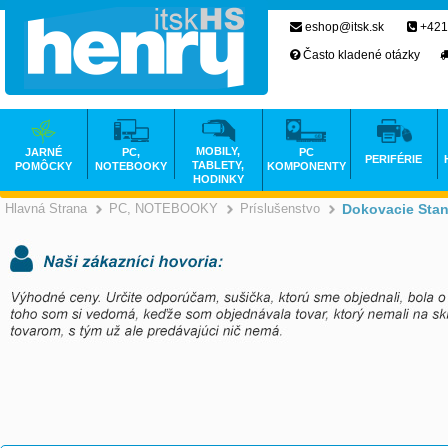
eshop@itsk.sk
+421
Často kladené otázky
MOBILY,
JARNÉ
PC,
PC
PERIFÉRIE
TABLETY,
POMÔCKY
NOTEBOOKY
KOMPONENTY
HODINKY
Hlavná Strana
PC, NOTEBOOKY
Príslušenstvo
Dokovacie Stan
>
>