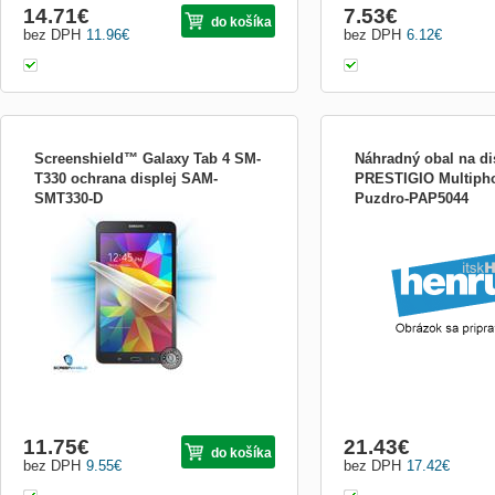
14.71
€
7.53
€
do košíka
bez DPH
11.96
€
bez DPH
6.12
€
Screenshield™ Galaxy Tab 4 SM-
Náhradný obal na di
T330 ochrana displej SAM-
PRESTIGIO Multiph
SMT330-D
Puzdro-PAP5044
Kvalitní fólie Screenshield™ představuje
Náhradný obal na displej
skvělý nástroj pro dlouhodobé zachování
Multiphone PAP5044
displeje Vašeho tabletu Samsung Galaxy
Tab 4 SM-T330 v perfektní kondici. Zajistí
dokonalou ochranu před odřením
jakéhokoliv charakteru. Přitom je
průhledná a zakryje již ...
11.75
€
21.43
€
do košíka
bez DPH
9.55
€
bez DPH
17.42
€