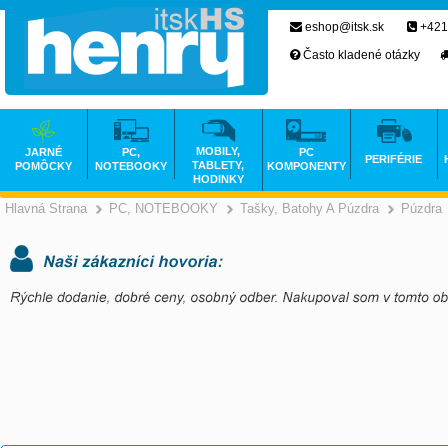
eshop@itsk.sk
+421
Často kladené otázky
MOBILY,
JARNÉ
PC,
PC
PERIFÉRIE
TABLETY,
POMÔCKY
NOTEBOOKY
KOMPONENTY
HODINKY
Hlavná Strana
PC, NOTEBOOKY
Tašky, Batohy A Púzdra
Púzdra
>
>