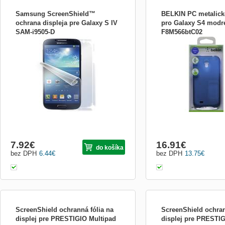
Samsung ScreenShield™
BELKIN PC metalick
ochrana displeja pre Galaxy S IV
pro Galaxy S4 modr
SAM-i9505-D
F8M566btC02
Kvalitní fólie ScreenShield představuje
Belkin PC metalické pou
skvělý nástroj pro dlouhodobé zachování
Galaxy S4, modré
displeje Vašeho telefonu Samsung Galaxy
S4 v perfektní kondici. Zajistí dokonalou
ochranu před odřením jakéhokoliv
charakteru. Přitom je průhledná a zakryje
již existující ...
7.92
€
16.91
€
do košíka
bez DPH
6.44
€
bez DPH
13.75
€
ScreenShield ochranná fólia na
ScreenShield ochran
displej pre PRESTIGIO Multipad
displej pre PRESTIG