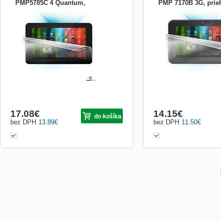
PMP5785C 4 Quantum,
PMP 7170B 3G, prie
Zariadenie:Mobil; Druh
Zariadenie:Tablet; Druh
priehľadná PRE-PMP5785C-D
PMP7170B-D
príslušenstva:Ochranné fólie
príslušenstva:Ochranné fó
17.08
€
14.15
€
do košíka
bez DPH
13.89
€
bez DPH
11.50
€