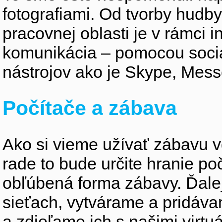
fotografiami. Od tvorby hudby,
pracovnej oblasti je v rámci i
komunikácia – pomocou sociá
nástrojov ako je Skype, Mes
Počítače a zábava
Ako si vieme užívať zábavu
rade to bude určite hranie po
obľúbená forma zábavy. Ďale
sieťach, vytvárame a pridá
a zdieľame ich s našimi virtu