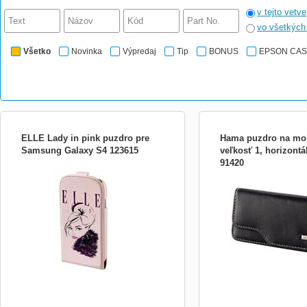
v tejto vetve
vo všetkýc
Všetko
Novinka
Výpredaj
Tip
BONUS
EPSON CA
ELLE Lady in pink puzdro pre
Hama puzdro na mobi
Samsung Galaxy S4 123615
veľkosť 1, horizontá
91420
- vyklápacie - rýchly prístup k telefónu -
- univerzálne puzdro na m
magnetický uzáver - plastový obvodový
rozmery: 10,5 x 5 x 1,5 cm
rámček pre maximálnu ochranu zariadenia
prevedenie - zapínanie n
- materiál: umelá koža Parametry: Značka
potiahnutý klip na opasok 
ELLE Materiál Imitácia kože Typ uzáveru
farba čierna Parametry:
Zatváranie na magnet Farba Ružová Séria
Materiál Imitácia kože Ty
F