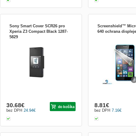
Sony Smart Cover SCR26 pro
Screenshield™ Micr
Xperia Z3 Compact Black 1287-
640 ochrana displej
5829
Flipový kryt pro smartphone Sony Xperia
Kvalitní fólie Screenshield
Z3 Compact, chytré okno pro všechny
skvělý nástroj pro dlouh
důležité informace, kompletní ochrana
displeje Vašeho telefonu 
přístroje, elegantní design, který stylově
640 v perfektní kondici. Z
ladí s chytrým telefonem. *Model: Sony
ochranu před odřením jak
Xperia Z3 Compact *Barva: Černá
charakteru. Přitom je průh
již existujíc...
30.68
€
8.81
€
do košíka
bez DPH
24.94
€
bez DPH
7.16
€