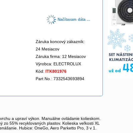
Načítavam dáta ...
Záruka koncový zákazník:
24 Mesiacov
Záruka firma: 12 Mesiacov
Výrobca:
ELECTROLUX
Kód:
ITK801976
Part No.: 7332543693894
ovrchu a upraví výkon. Manuálne ovládanie kolieskom.
ý zo 55% recyklovaných plastov. Kolieska veľkosti XL
nášanie. Hubice: OneGo, Aero Parketto Pro, 3 v 1.