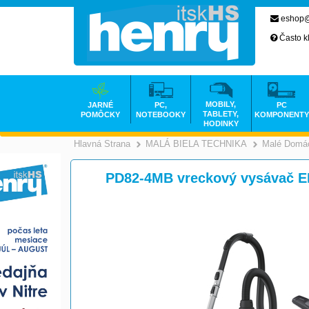
eshop@
Často k
MOBILY,
JARNÉ
PC,
PC
TABLETY,
POMÔCKY
NOTEBOOKY
KOMPONENTY
HODINKY
Hlavná Strana
MALÁ BIELA TECHNIKA
Malé Domác
>
PD82-4MB vreckový vysávač 