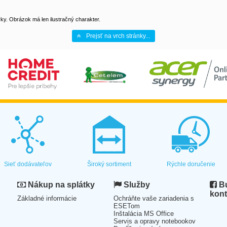
y. Obrázok má len ilustračný charakter.
Prejsť na vrch stránky...
Sieť dodávateľov
Široký sortiment
Rýchle doručenie
Nákup na splátky
Služby
Bu
kont
Základné informácie
Ochráňte vaše zariadenia s
ESETom
Inštalácia MS Office
Servis a opravy notebookov