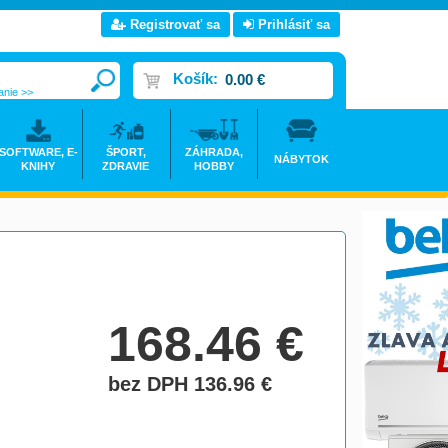
Registrovať sa
Prihlásiť sa
Košík:
0.00 €
anie >>
SOFTWARE, E-
ŠPORT,
ZÁHRADA,
NÁBYTOK
KNIHY
ZDRAVIE
HOBBY
168.46
€
bez DPH 136.96
€
do košíka