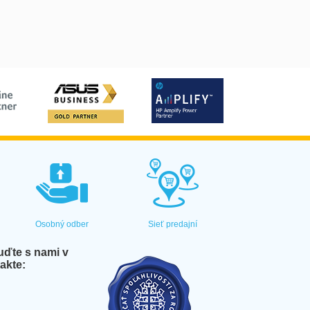
Osobný odber
Sieť predajní
ďte s nami v
akte: