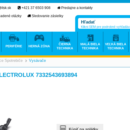
itsk.sk
+421 37 6503 908
Predajne a kontakty
ladené otázky
Sledovanie zásielky
Klikni SEM pre podrobné vyhľadáv
ČIERNA
MALÁ BIELA
VEĽKÁ BIELA
PERIFÉRIE
HERNÁ ZÓNA
TECHNIKA
TECHNIKA
TECHNIKA
e Spotrebiče
Vysávače
>
>
ELECTROLUX 7332543693894
Kúpiť na splátky.