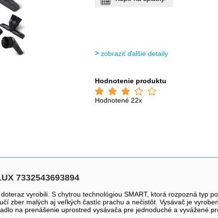
zobraziť ďalšie detaily
Hodnotenie produktu
Hodnotené 22x
LUX 7332543693894
doteraz vyrobili. S chytrou technológiou SMART, ktorá rozpozná typ p
 zber malých aj veľkých častíc prachu a nečistôt. Vysávač je vyroben
dlo na prenášenie uprostred vysávača pre jednoduché a vyvážené pre