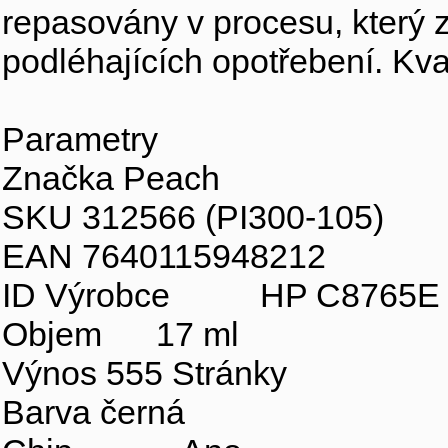
repasovány v procesu, který
podléhajících opotřebení. Kval
Parametry
Značka Peach
SKU 312566 (PI300-105)
EAN 7640115948212
ID Výrobce HP C8765E N
Objem 17 ml
Výnos 555 Stránky
Barva černá