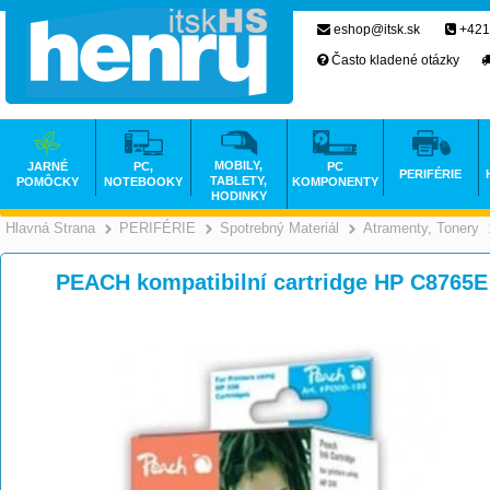
eshop@itsk.sk
+421
Často kladené otázky
MOBILY,
JARNÉ
PC,
PC
PERIFÉRIE
TABLETY,
POMÔCKY
NOTEBOOKY
KOMPONENTY
HODINKY
Hlavná Strana
PERIFÉRIE
Spotrebný Materiál
Atramenty, Tonery
>
>
>
PEACH kompatibilní cartridge HP C8765E 