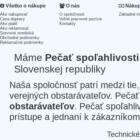
Všetko o nákupe
O nás
Nákup 
Ako nakupovať
O spoločnosti
Základné in
Cena dopravy
Voľné pracovné pozície
Ako platiť
Kontakty
Ako reklamovať
Servisné strediská
Obchodné podmienky
Reklamačné podmienky
Máme
Pečať spoľahlivosti
Slovenskej republiky
Naša spoločnosť patrí medzi tie
verejných obstarávateľov. Pečať 
obstarávateľov
. Pečať spoľahli
prístupe a jednaní k zákazníkom a
Technické