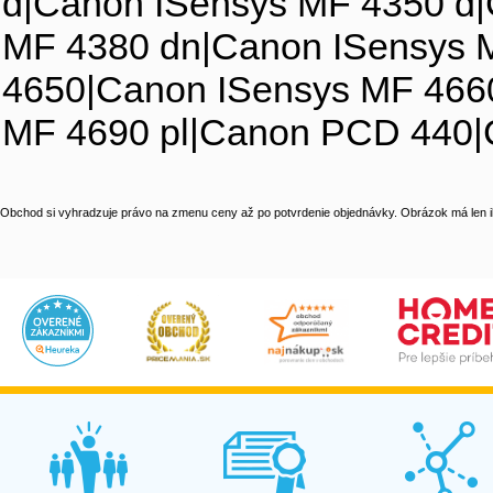
d|Canon ISensys MF 4350 d
MF 4380 dn|Canon ISensys 
4650|Canon ISensys MF 466
MF 4690 pl|Canon PCD 440
Obchod si vyhradzuje právo na zmenu ceny až po potvrdenie objednávky. Obrázok má len il