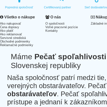
Popredná spoločnosť
Certifikovaný partner
Sieť dodávateľo
Všetko o nákupe
O nás
Nákup 
Ako nakupovať
O spoločnosti
Základné in
Cena dopravy
Voľné pracovné pozície
Ako platiť
Kontakty
Ako reklamovať
Servisné strediská
Obchodné podmienky
Reklamačné podmienky
Máme
Pečať spoľahlivosti
Slovenskej republiky
Naša spoločnosť patrí medzi tie
verejných obstarávateľov. Pečať 
obstarávateľov
. Pečať spoľahli
prístupe a jednaní k zákazníkom a