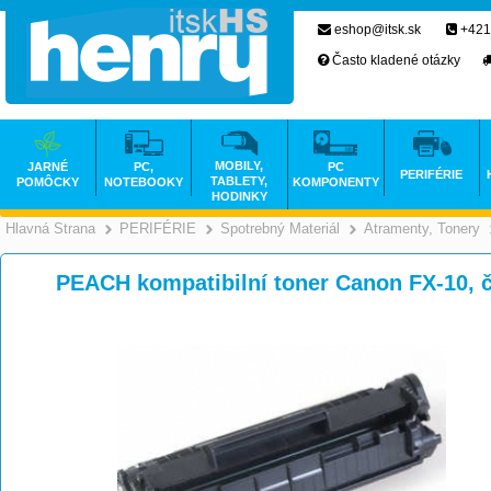
eshop@itsk.sk
+421
Často kladené otázky
MOBILY,
JARNÉ
PC,
PC
PERIFÉRIE
TABLETY,
POMÔCKY
NOTEBOOKY
KOMPONENTY
HODINKY
Hlavná Strana
PERIFÉRIE
Spotrebný Materiál
Atramenty, Tonery
>
>
>
PEACH kompatibilní toner Canon FX-10, 