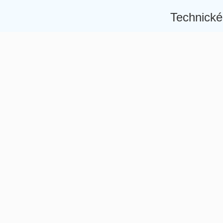
Technické
Â
Â
Â