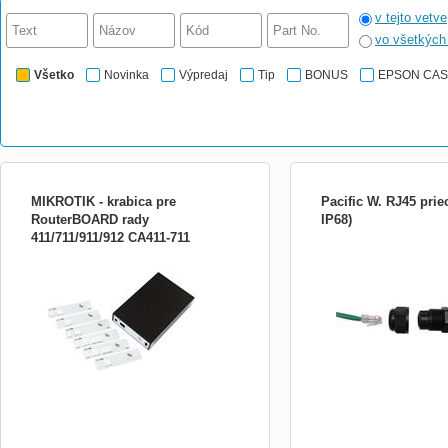
v tejto vetve
vo všetkýc
Všetko
Novinka
Výpredaj
Tip
BONUS
EPSON CA
MIKROTIK - krabica pre
Pacific W. RJ45 prie
RouterBOARD rady
IP68)
411/711/911/912 CA411-711
Montážní krabice CA411-711 Montážní
*** Vodovzdorná jednoduc
krabice CA411-711
priechodka / spojka pre ti
netienené RJ 45 konektory
špeciálne navrhnutá prie
konektory, Vám umožní vy
jednoducho rozoberateln
spoj, všade tam kde sa p