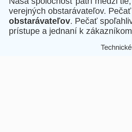
Naša spoločnosť patrí medzi tie
verejných obstarávateľov. Pečať 
obstarávateľov
. Pečať spoľahli
prístupe a jednaní k zákazníkom a
Technické
Â
Â
Â