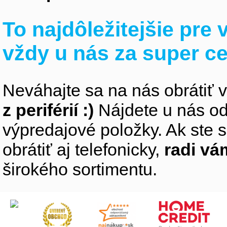
To najdôležitejšie pre
vždy u nás za super c
Neváhajte sa na nás obrátiť 
z periférií :)
Nájdete u nás od
výpredajové položky. Ak ste s
obrátiť aj telefonicky,
radi v
širokého sortimentu.