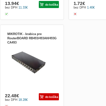
13.94
€
1.72
€
do košíka
bez DPH
11.33
€
bez DPH
1.40
€
MIKROTIK - krabica pre
RouterBOARD RB493/493AH/493G
CA493
Kryt vhodný pro Routerboardy
RB439/439AH obrázek je pouze ilustrační
22.48
€
do košíka
bez DPH
18.28
€