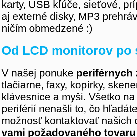
karty, USB kľúče, sieťové, p
aj externé disky, MP3 prehr
ničím obmedzené :)
Od LCD monitorov po 
V našej ponuke
periférnych 
tlačiarne, faxy, kopírky, sken
klávesnice a myši. Všetko na
periférií nenašli to, čo hľadá
možnosť kontaktovať našich 
vami požadovaného tovaru