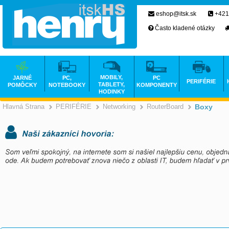
eshop@itsk.sk
+421
Často kladené otázky
MOBILY,
JARNÉ
PC,
PC
PERIFÉRIE
TABLETY,
POMÔCKY
NOTEBOOKY
KOMPONENTY
HODINKY
Hlavná Strana
PERIFÉRIE
Networking
RouterBoard
Boxy
>
>
>