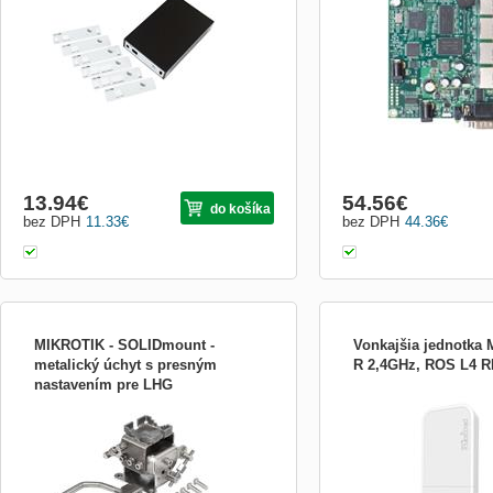
teplota: -20 až 60 °C R
Rozmery: 115 x 90 x 16 m
1x serial port RS-232 LED
PC Speaker : áno OS: M
13.94
€
54.56
€
do košíka
bez DPH
11.33
€
bez DPH
44.36
€
MIKROTIK - SOLIDmount -
Vonkajšia jednotka 
metalický úchyt s presným
R 2,4GHz, ROS L4 
nastavením pre LHG
solidMOUNT-Precizní kovový držák pro
Typ produktu:Integrované 
LHG jednotky solidMOUNT-Precizní
LAN portov:1; Úroveň lice
kovový držák pro LHG jednotky
Vlastnosti:Integrovaná be
Podporované štandardy:8
802.11n