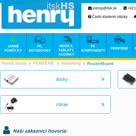
eshop@itsk.sk
+421
Často kladené otázky
MOBILY,
JARNÉ
PC,
PC
PERIFÉRIE
TABLETY,
POMÔCKY
NOTEBOOKY
KOMPONENTY
HODINKY
Hlavná Strana
PERIFÉRIE
Networking
RouterBoard
>
>
>
dosky
zdroje