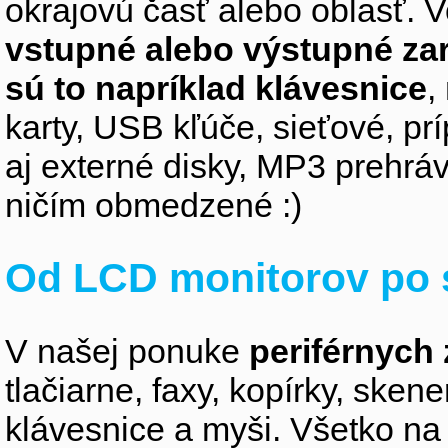
okrajovú časť alebo oblasť. V
vstupné alebo výstupné za
sú to napríklad klávesnice
,
karty, USB kľúče, sieťové, p
aj externé disky, MP3 prehr
ničím obmedzené :)
Od LCD monitorov po 
V našej ponuke
periférnych 
tlačiarne, faxy, kopírky, sken
klávesnice a myši. Všetko na