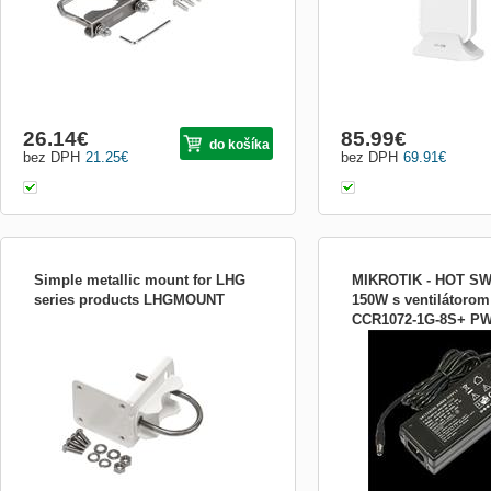
26.14
€
85.99
€
do košíka
bez DPH
21.25
€
bez DPH
69.91
€
Simple metallic mount for LHG
MIKROTIK - HOT SW
series products LHGMOUNT
150W s ventilátorom
CCR1072-1G-8S+ PW
LHGmount - Kovový držák pro LHG
Napájecí zdroj pro CCR1
12V150W
jednotky LHGmount - Kovový držák pro
150W -48V Napájecí zdro
LHG jednotky
1G-8S+ 12V 150W -48V