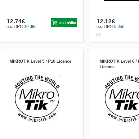
12.74
€
12.12
€
do košíka
bez DPH
10.36
€
bez DPH
9.85
€
MIKROTIK Level 5 / P10 Licence
MIKROTIK Level 6 / 
Licence
pro objednání licence level 5 je potřeba
pro objednání licence level
zaslat SOFT ID a označení typu desky /
zaslat SOFT ID a označen
platformy PC serverové licence P1/P-
platformy PC serverové l
10/P-unlimited se negenerují na základě
10/P-unlimited se negener
SOFT ID, ale jejich vlastnictví se převede
SOFT ID, ale jejich vlastn
na Váš uživatelský účet na serveru
na Váš uživatelský účet n
www.mikrotik.com
www.mikrotik.com