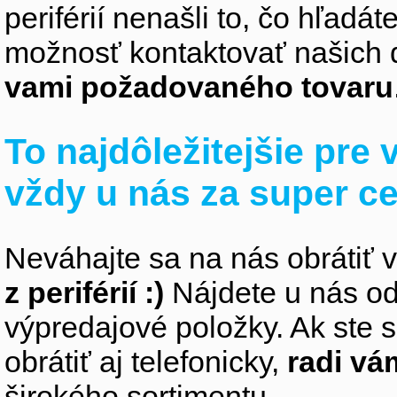
periférií nenašli to, čo hľadá
možnosť kontaktovať našich 
vami požadovaného tovaru
To najdôležitejšie pre
vždy u nás za super c
Neváhajte sa na nás obrátiť 
z periférií :)
Nájdete u nás od
výpredajové položky. Ak ste s
obrátiť aj telefonicky,
radi v
širokého sortimentu.