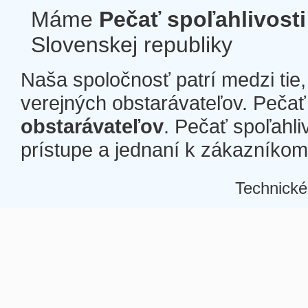
Máme
Pečať spoľahlivosti
Slovenskej republiky
Naša spoločnosť patrí medzi tie
verejných obstarávateľov. Pečať 
obstarávateľov
. Pečať spoľahli
prístupe a jednaní k zákazníkom a
Technické
Â
Â
Â