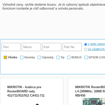
v tejto vetve
vo všetkýc
Všetko
Novinka
Výpredaj
Tip
BONUS
EPSON CA
MIKROTIK - krabica pre
MIKROTIK RouterBO
RouterBOARD rady
L4 (300MHz; 32MB 
411/711/911/912 CA411-711
RB/450
Montážní krabice CA411-711 Montážní
Špecifikácia : LAN port: 
krabice CA411-711
Mbps MDI/MDI-X NAND: 
Atheros AR7130 300MHz