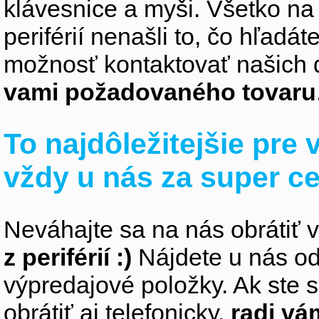
klávesnice a myši. Všetko na
periférií nenašli to, čo hľadá
možnosť kontaktovať našich 
vami požadovaného tovaru
To najdôležitejšie pre
vždy u nás za super c
Neváhajte sa na nás obrátiť 
z periférií :)
Nájdete u nás od
výpredajové položky. Ak ste s
obrátiť aj telefonicky,
radi v