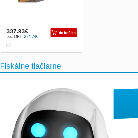
337.93
€
do košíka
bez DPH
274.74
€
Fiskálne tlačiarne