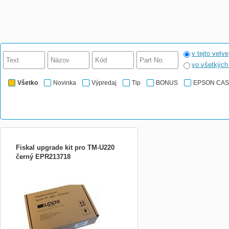
v tejto vetve
vo všetkýc
Všetko
Novinka
Výpredaj
Tip
BONUS
EPSON CA
Fiskal upgrade kit pro TM-U220
černý EPR213718