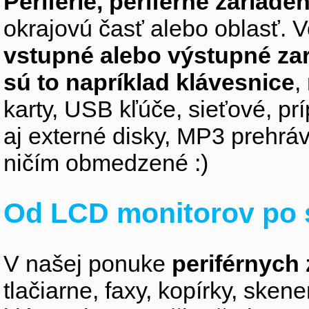
Periférie, periférne zariaden
okrajovú časť alebo oblasť. V
vstupné alebo výstupné za
sú to napríklad klávesnice
,
karty, USB kľúče, sieťové, p
aj externé disky, MP3 prehr
ničím obmedzené :)
Od LCD monitorov po 
V našej ponuke
periférnych 
tlačiarne, faxy, kopírky, sken