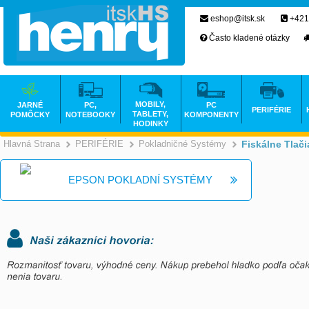
eshop@itsk.sk
+421
Často kladené otázky
MOBILY,
JARNÉ
PC,
PC
PERIFÉRIE
TABLETY,
POMÔCKY
NOTEBOOKY
KOMPONENTY
HODINKY
Hlavná Strana
PERIFÉRIE
Pokladničné Systémy
Fiskálne Tlači
>
>
EPSON POKLADNÍ SYSTÉMY