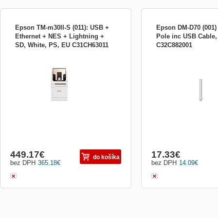
Epson TM-m30II-S (011): USB +
Epson DM-D70 (001)
Ethernet + NES + Lightning +
Pole inc USB Cable,
SD, White, PS, EU C31CH63011
C32C882001
Epson TM-m30II-S (011): USB + Ethernet
Epson DM-D70 (001) Exte
+ NES + Lightning + SD, White, PS, EU
USB Cable, White Prodluž
Multifunkční mobilní řešení mPOS TM-
Prodlužovací tyč k bare
m30II-S je kompaktní, stylové multifunkční
zákaznickému displeji E
mobilní řešení mPOS, které spojuje
tiskárnu a stojan na tablet, čímž uvolňuje
místo na prodejně....
449.17
€
17.33
€
do košíka
bez DPH
365.18
€
bez DPH
14.09
€