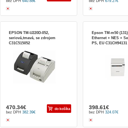
bez DPH
640.88
€
bez DPH
679.27
€
EPSON TM-U220D-052,
Epson TM-m50 (131)
seriová,tmavá, se zdrojem
Ethernet + NES + Ser
C31C515052
PS, EU C31CH94131
Extrémně jednoduchá k obsluze
Epson TM-m50 (131): USB
Nejoblíbenější, robustní, vysoce výkonná
NES + Serial, White, PS,
jehličková tiskárna s jednoduchou
tiskárna účtenek Tiskárn
údržbou. Velmi spolehlivá, ergonomická,
vyvinuta pro maloobchodní
ekonomická a variabilní. Vhodná pro
stylovou a kompaktní tisk
všechny POS systémy v maloobchodním
kterou lze bez problémů i
prodeji a sektoru zásobování. Můžet...
stávajícího systému PO...
470.34
€
398.61
€
do košíka
bez DPH
382.39
€
bez DPH
324.07
€