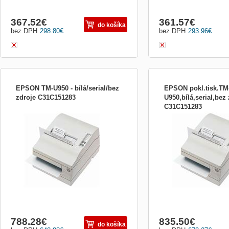
367.52
€
361.57
€
do košíka
bez DPH
298.80
€
bez DPH
293.96
€
EPSON TM-U950 - bílá/serial/bez
EPSON pokl.tisk.TM
zdroje C31C151283
U950,bílá,serial,bez
C31C151283
Všestranná tiskárna pro POS systémy
Všestranná tiskárna pro
Multifunkční tiskárna vhodná pro účtenky,
Multifunkční tiskárna vho
žurnál a vkládaný tisk formulářů, šeků
žurnál a vkládaný tisk for
nebo kartiček. S širokou škálou tiskových
nebo kartiček. S širokou 
možností můžete vytisknout až 4 kopie!
možností můžete vytisknou
Tiskne jak na roli papíru i na vkládaný arch
Tiskne jak na roli papíru 
papíru - ...
papíru - ...
788.28
€
835.50
€
do košíka