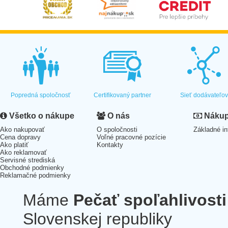
Popredná spoločnosť
Certifikovaný partner
Sieť dodávateľo
Všetko o nákupe
O nás
Nákup 
Ako nakupovať
O spoločnosti
Základné in
Cena dopravy
Voľné pracovné pozície
Ako platiť
Kontakty
Ako reklamovať
Servisné strediská
Obchodné podmienky
Reklamačné podmienky
Máme
Pečať spoľahlivosti
Slovenskej republiky