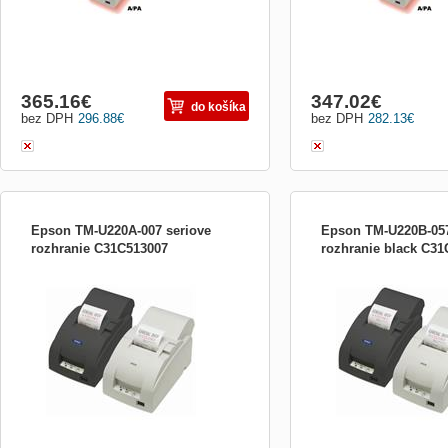
365.16
€
347.02
€
do košíka
bez DPH
296.88
€
bez DPH
282.13
€
Epson TM-U220A-007 seriove
Epson TM-U220B-057
rozhranie C31C513007
rozhranie black C3
Extrémně jednoduchá k obsluze
Extrémně jednoduchá k o
Nejoblíbenější, robustní, vysoce výkonná
Nejoblíbenější, robustní,
jehličková tiskárna s jednoduchou
jehličková tiskárna s jed
údržbou. Velmi spolehlivá, ergonomická,
údržbou. Velmi spolehlivá
ekonomická a variabilní. Vhodná pro
ekonomická a variabilní. 
všechny POS systémy v maloobchodním
všechny POS systémy v 
prodeji a sektoru zásobování. Můžet...
prodeji a sektoru zásobov