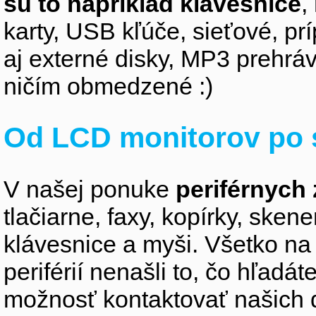
sú to napríklad klávesnice
,
karty, USB kľúče, sieťové, p
aj externé disky, MP3 prehr
ničím obmedzené :)
Od LCD monitorov po 
V našej ponuke
periférnych 
tlačiarne, faxy, kopírky, sken
klávesnice a myši. Všetko na
periférií nenašli to, čo hľadá
možnosť kontaktovať našich 