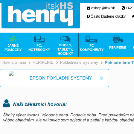
eshop@itsk.sk
+421
Často kladené otázky
MOBILY,
JARNÉ
PC,
PC
PERIFÉRIE
TABLETY,
POMÔCKY
NOTEBOOKY
KOMPONENTY
HODINKY
Hlavná Strana
PERIFÉRIE
Pokladničné Systémy
Pokladničné T
>
>
EPSON POKLADNÍ SYSTÉMY