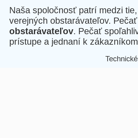
Naša spoločnosť patrí medzi tie
verejných obstarávateľov. Pečať 
obstarávateľov
. Pečať spoľahli
prístupe a jednaní k zákazníkom a
Technické
Â
Â
Â