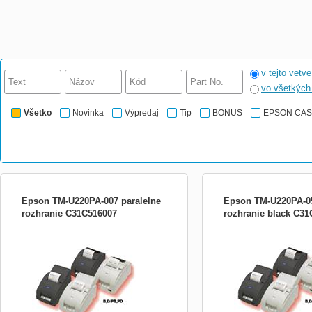
v tejto vetve
vo všetkýc
Všetko
Novinka
Výpredaj
Tip
BONUS
EPSON CA
Epson TM-U220PA-007 paralelne
Epson TM-U220PA-05
rozhranie C31C516007
rozhranie black C3
Typ tlačiarne: pokladničná Formát: ROL
Extrémně jednoduchá k o
Počet kópií: 2 Metóda tlače: ihličková
Nejoblíbenější, robustní,
matica Počet ihličiek: 9 Farbiaca páska:
jehličková tiskárna s jed
C43S015374 Rýchlosť tlače: 6 riad/s
údržbou. Velmi spolehlivá
Rolka: 76 mm, O 83 mm Aut. orezávač:
ekonomická a variabilní. 
áno Aut. navíjač: áno DKD: áno Zdroj v
všechny POS systémy v 
cene: áno Bu
prodeji a sektoru zásobov