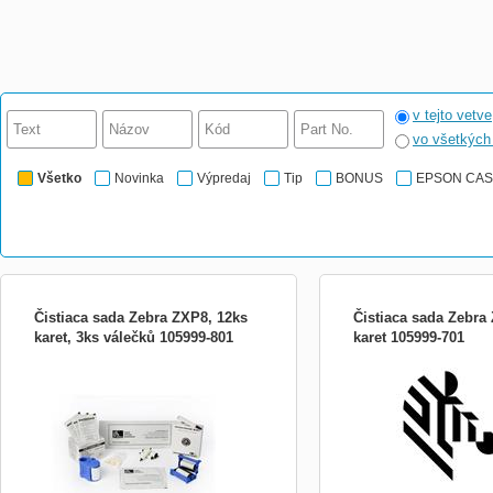
v tejto vetve
vo všetkýc
Všetko
Novinka
Výpredaj
Tip
BONUS
EPSON CA
Čistiaca sada Zebra ZXP8, 12ks
Čistiaca sada Zebra
karet, 3ks válečků 105999-801
karet 105999-701
Druh príslušenstva pre pokladničné
systémy:Tlačiarne POS