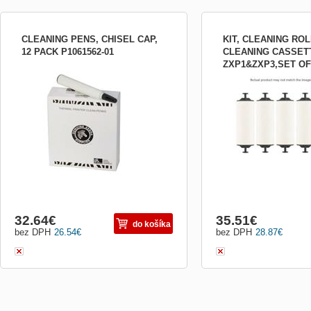
CLEANING PENS, CHISEL CAP,
KIT, CLEANING RO
12 PACK P1061562-01
CLEANING CASSET
ZXP1&ZXP3,SET OF 
Speciální čisticí pero Zebra pro údržbu
Čistící válečky pro tiskár
302
tiskových hlav všech typů tiskáren
karet Zebra ZXP1, ZXP3.
plastových karet: Čistící pero účinně
odstraňují prach a drobné
odstraňuje zbytky barviva z tiskové hlavy.
povrchu plastových karet.
Pravidelným čištěním pomůžete předejít
usazování nečistot a zbytků pigmentu z
barvících pásek. U...
32.64
€
35.51
€
do košíka
bez DPH
26.54
€
bez DPH
28.87
€