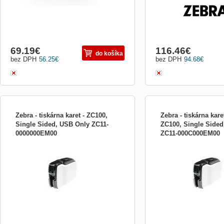
69.19
€
116.46
€
do košíka
bez DPH
56.25
€
bez DPH
94.68
€
Zebra - tiskárna karet - ZC100,
Zebra - tiskárna karet
Single Sided, USB Only ZC11-
ZC100, Single Side
0000000EM00
ZC11-000C000EM00
Tiskárna karet ZEBRA ZC100 Elegantní
Tiskárna karet ZEBRA ZC
tiskárna s jedinečným designem, která je
tiskárna s jedinečným des
využitelná ve všech odvětvích. Např. tisk
využitelná ve všech odvět
identifkačních karet ve školství, v
identifkačních karet ve ško
maloobchodě pro členské karty, nebo i v
maloobchodě pro členské k
bankovním sektoru pro kreditní karty.
bankovním sektoru pro kre
Uživatelsky jednod...
Uživatelsky jednod...