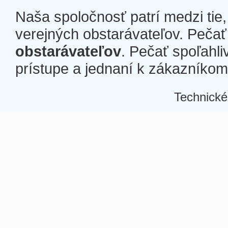
Naša spoločnosť patrí medzi tie
verejných obstarávateľov. Pečať 
obstarávateľov
. Pečať spoľahli
prístupe a jednaní k zákazníkom a
Technické
Â
Â
Â