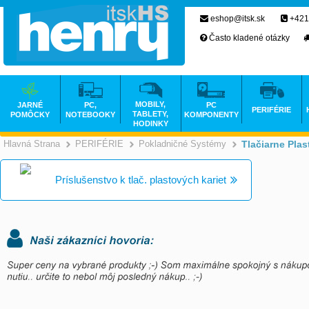
eshop@itsk.sk
+421
Často kladené otázky
MOBILY,
JARNÉ
PC,
PC
PERIFÉRIE
TABLETY,
POMÔCKY
NOTEBOOKY
KOMPONENTY
HODINKY
Hlavná Strana
PERIFÉRIE
Pokladničné Systémy
Tlačiarne Plas
>
>
Príslušenstvo k tlač. plastových kariet