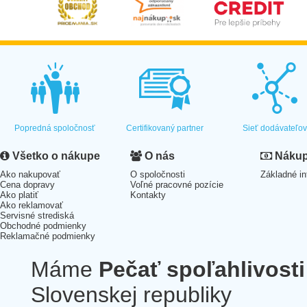
Popredná spoločnosť
Certifikovaný partner
Sieť dodávateľo
Všetko o nákupe
O nás
Nákup 
Ako nakupovať
O spoločnosti
Základné in
Cena dopravy
Voľné pracovné pozície
Ako platiť
Kontakty
Ako reklamovať
Servisné strediská
Obchodné podmienky
Reklamačné podmienky
Máme
Pečať spoľahlivosti
Slovenskej republiky