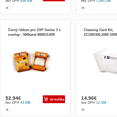
bez DPH
938.93
€
bez DPH
1 093.24
€
Černý ribbon pro ZXP Series 3 s
Cleaning Card Kit,
overlay - 500karet 800033-850
ZC100/300,2000 1059
Zebra 800033-850 páska černá
Čistící karty, 2 karty, vh
sublimační KdO 500 tisků Originální černá
ZC300.
sublimační barvící páska s overlayem
Zebra pro 500 tisků. Kazeta obsahuje
integrovaný čistící váleček. Je určena pro
tiskárny plastových karet Zebra ZXP
Series 3. Barvící pásky použ...
52.94
€
14.96
€
do košíka
bez DPH
43.04
€
bez DPH
12.16
€