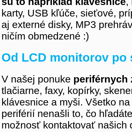
sú to napríklad klávesnice
,
karty, USB kľúče, sieťové, p
aj externé disky, MP3 prehr
ničím obmedzené :)
Od LCD monitorov po 
V našej ponuke
periférnych 
tlačiarne, faxy, kopírky, sken
klávesnice a myši. Všetko na
periférií nenašli to, čo hľadá
možnosť kontaktovať našich 