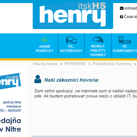
eshop@
Často k
MOBILY,
JARNÉ
PC,
PC
TABLETY,
POMÔCKY
NOTEBOOKY
KOMPONENTY
HODINKY
Hlavná Strana
PERIFÉRIE
Pokladničné Systémy
>
>