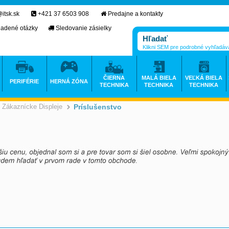
itsk.sk
+421 37 6503 908
Predajne a kontakty
ladené otázky
Sledovanie zásielky
Klikni SEM pre podrobné vyhľadáv
ČIERNA
MALÁ BIELA
VEĽKÁ BIELA
PERIFÉRIE
HERNÁ ZÓNA
TECHNIKA
TECHNIKA
TECHNIKA
Zákaznícke Displeje
Príslušenstvo
>
>