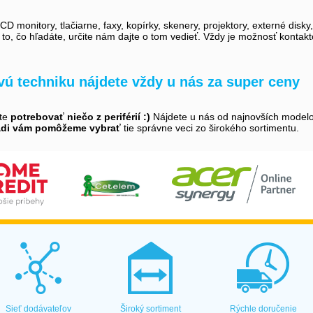
D monitory, tlačiarne, faxy, kopírky, skenery, projektory, externé disky
i to, čo hľadáte, určite nám dajte o tom vedieť. Vždy je možnosť kontak
ovú techniku nájdete vždy u nás za super ceny
ete
potrebovať niečo z periférií :)
Nájdete u nás od najnovších modelov 
adi vám pomôžeme vybrať
tie správne veci zo širokého sortimentu.
Sieť dodávateľov
Široký sortiment
Rýchle doručenie