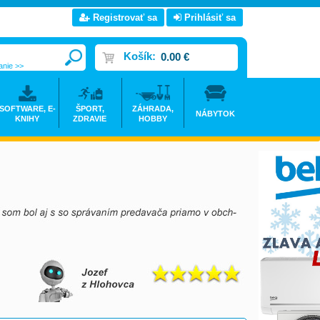
Registrovať sa
Prihlásiť sa
Košík:
0.00 €
anie >>
SOFTWARE, E-
ŠPORT,
ZÁHRADA,
NÁBYTOK
KNIHY
ZDRAVIE
HOBBY