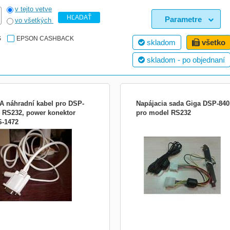
v tejto vetve
HĽADAŤ
Parametre
vo všetkých
S
EPSON CASHBACK
skladom
všetko
skladom - po objednaní
A náhradní kabel pro DSP-
Napájacia sada Giga DSP-840
, RS232, power konektor
pro model RS232
-1472
dní kabel pro displeje Giga -
Napájecí sada pro zákaznické displej
uje připojení displeje k počítači přes
GIGA DSP-840 s plochou nohou, kde 
32 a externí napájení z příslušného
zapotřebí napajení přímo z PC a ne z
e.
sítě.