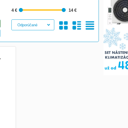
4 €
14 €
Galéria
S
Tabuľkový
,
e
je
e
Obrázkami
Výpis