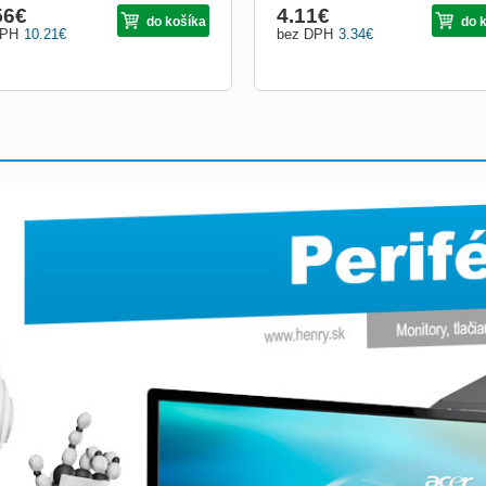
56
€
4.11
€
do košíka
do 
DPH
10.21
€
bez DPH
3.34
€