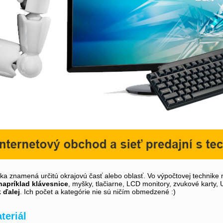
íka znamená určitú okrajovú časť alebo oblasť. Vo výpočtovej technike 
napríklad klávesnice
, myšky, tlačiarne, LCD monitory, zvukové karty,
k ďalej
. Ich počet a kategórie nie sú ničím obmedzené :)
teriál