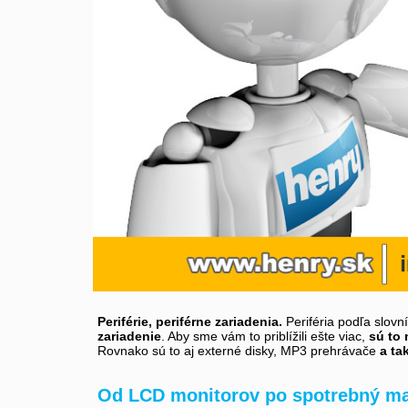
Periférie, periférne zariadenia.
Periféria podľa slovn
zariadenie
. Aby sme vám to priblížili ešte viac,
sú to 
Rovnako sú to aj externé disky, MP3 prehrávače
a ta
Od LCD monitorov po spotrebný ma