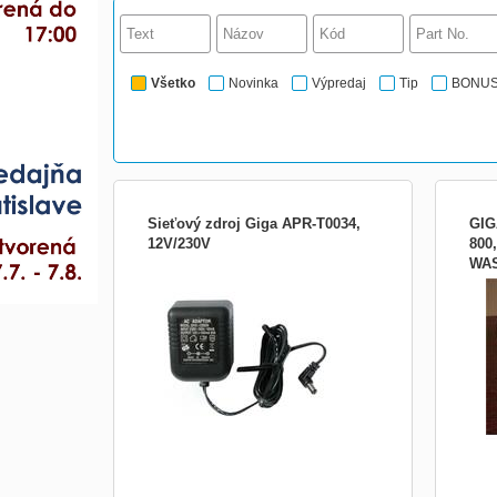
Všetko
Novinka
Výpredaj
Tip
BONU
Sieťový zdroj Giga APR-T0034,
GIG
12V/230V
800
WAS
Síťový zdroj APR-T0034 Specifikace:
Náhra
Vstup - 230 VAC, 50 Hz, 200 mA Výstup -
umožň
12 VDC, 500 mA Konektor 2 mm/5,5 mm,
RS-2
délka 9,5 mm Délka kabelu 1,8 m Lze
zdroj
použí pro: Zákaznické displeje Giga
Zákaznické displeje FEC Pokladní
zásuvky FEC