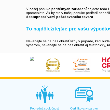
V našej ponuke
periférnych zariadení
nájdete teda LC
spomeniete. Ak by ste v našej ponuke periférií nenašl
dostupnosť vami požadovaného tovaru
.
To najdôležitejšie pre vašu výpočt
Neváhajte sa na nás obrátiť vždy v prípade, keď bud
výberom, neváhajte sa na nás obrátiť aj telefonicky,
r
Popredná spoločnosť
Certifikovaný partner