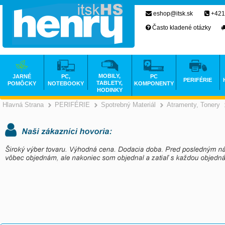
eshop@itsk.sk
+421
Často kladené otázky
MOBILY,
JARNÉ
PC,
PC
PERIFÉRIE
TABLETY,
POMÔCKY
NOTEBOOKY
KOMPONENTY
HODINKY
Hlavná Strana
PERIFÉRIE
Spotrebný Materiál
Atramenty, Tonery
>
>
>