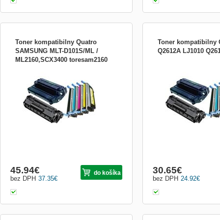
Toner kompatibilny Quatro
Toner kompatibilny
SAMSUNG MLT-D101S/ML /
Q2612A LJ1010 Q26
ML2160,SCX3400 toresam2160
Kompatibilny toner s dozivotnou zarukou.
Kompatibilny toner s dozi
45.94
€
30.65
€
do košíka
bez DPH
37.35
€
bez DPH
24.92
€