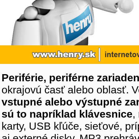
Periférie, periférne zariaden
okrajovú časť alebo oblasť. V
vstupné alebo výstupné za
sú to napríklad klávesnice
,
karty, USB kľúče, sieťové, p
aj externé disky, MP3 prehr