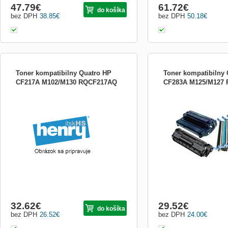
47.79
€
61.72
€
do košíka
bez DPH
38.85
€
bez DPH
50.18
€
Toner kompatibilny Quatro HP
Toner kompatibilny
CF217A M102/M130 RQCF217AQ
CF283A M125/M127
Kompatibilny toner s dozi
32.62
€
29.52
€
do košíka
bez DPH
26.52
€
bez DPH
24.00
€