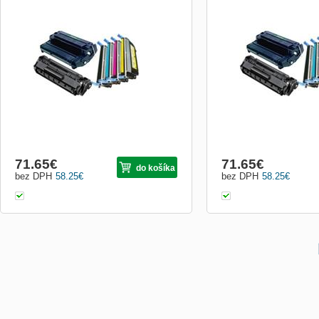
Kompatibilny toner s dozivotnou zarukou.
Kompatibilny toner s dozi
71.65
€
71.65
€
do košíka
bez DPH
58.25
€
bez DPH
58.25
€