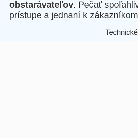
obstarávateľov
. Pečať spoľahli
prístupe a jednaní k zákazníkom a
Technické
Â
Â
Â