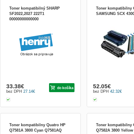
Toner kompatibilný SHARP
Toner kompatibilny 
SF2022,2027 222T1
SAMSUNG SCX 4300
00000000000000
Kompatibilny toner s dozi
33.38
€
52.05
€
do košíka
bez DPH
27.14
€
bez DPH
42.32
€
Toner kompatibilny Quatro HP
Toner kompatibilny
Q7581A 3800 Cyan Q7581AQ
Q7582A 3800 Yello