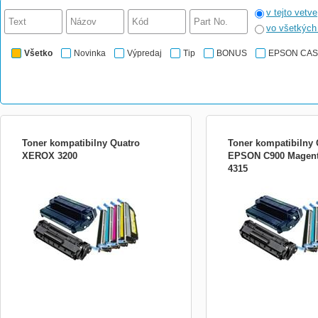
v tejto vetve
vo všetkýc
Všetko
Novinka
Výpredaj
Tip
BONUS
EPSON CA
Toner kompatibilny Quatro
Toner kompatibilny 
XEROX 3200
EPSON C900 Magent
4315
Kompatibilny toner s dozivotnou zarukou.
Kompatibilny toner s dozi