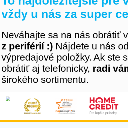
To najdôležitejšie pre
vždy u nás za super c
Neváhajte sa na nás obrátiť 
z periférií :)
Nájdete u nás od
výpredajové položky. Ak ste s
obrátiť aj telefonicky,
radi v
širokého sortimentu.