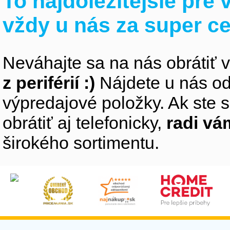
To najdôležitejšie pre
vždy u nás za super c
Neváhajte sa na nás obrátiť 
z periférií :)
Nájdete u nás od
výpredajové položky. Ak ste s
obrátiť aj telefonicky,
radi v
širokého sortimentu.