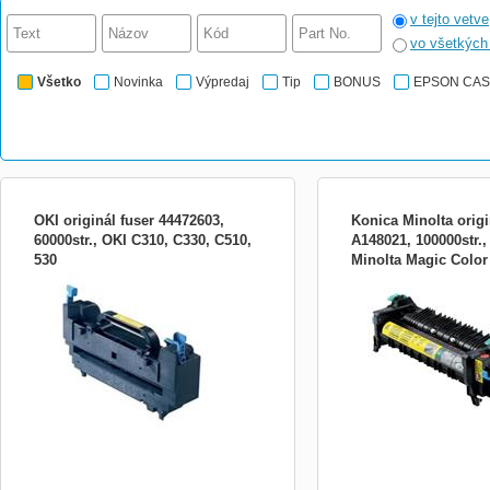
v tejto vetve
vo všetkýc
Všetko
Novinka
Výpredaj
Tip
BONUS
EPSON CA
OKI originál fuser 44472603,
Konica Minolta origi
60000str., OKI C310, C330, C510,
A148021, 100000str.,
530
Minolta Magic Color
Zapékací jednotka pro
Vystačí až na 100 000 výt
4750DN
C301/C310/C321/C330/C331/C332/C510/C511/C530/C531/MC332/MC342/MC351/
krytí). Pro celou modelo
(60 000 stran)