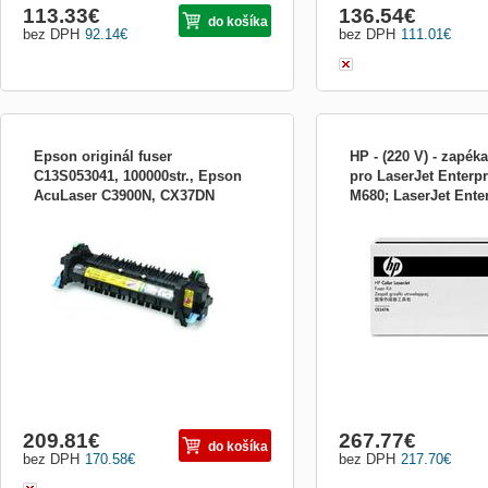
113.33
€
136.54
€
do košíka
bez DPH
92.14
€
bez DPH
111.01
€
Epson originál fuser
HP - (220 V) - zapéka
C13S053041, 100000str., Epson
pro LaserJet Enterp
AcuLaser C3900N, CX37DN
M680; LaserJet Ente
Zapékací jednotka - pro AcuLaser
220V fixační jednotka HP 
MFP M CE247A
C3900DN, C3900DTN, C3900N,
CE247A (150 000 stran). 
C3900TN, CX37DN, CX37DNF,
vynikající barevné firemn
CX37DTN, CX37DTNF
ostrý černý text pomocí or
HP s tonerem ColorSphere.
kvalitě tiskového centra i
– toner HP ...
209.81
€
267.77
€
do košíka
bez DPH
170.58
€
bez DPH
217.70
€