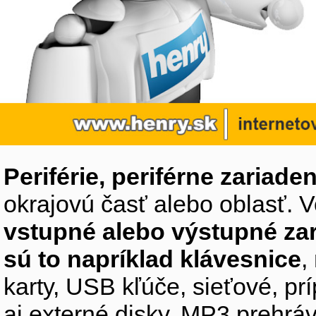
Periférie, periférne zariaden
okrajovú časť alebo oblasť. V
vstupné alebo výstupné za
sú to napríklad klávesnice
,
karty, USB kľúče, sieťové, p
aj externé disky, MP3 prehr