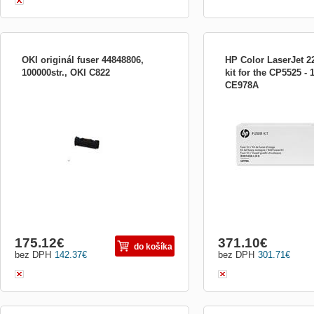
OKI originál fuser 44848806,
HP Color LaserJet 22
100000str., OKI C822
kit for the CP5525 - 
CE978A
Originální zapékací jednotka OKI
200V fixační sada zaručí 
44848806 určená pro tiskárny s
konzistentní barvy a optimá
modelovým označením C822, díky které
ale i to, že vaše tiskárna
bude váš tisk rychlý, kvalitní a úsporný.
LaserJet CP5520 stále po
Kapacita jednotky je cca 100 000 stran A4.
problémů. Tisková technol
Výtěžnost (barevně): až 
175.12
€
371.10
€
do košíka
bez DPH
142.37
€
bez DPH
301.71
€