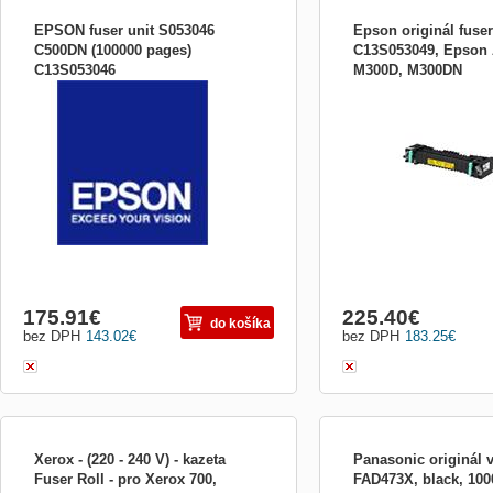
EPSON fuser unit S053046
Epson originál fuser
C500DN (100000 pages)
C13S053049, Epson 
C13S053046
M300D, M300DN
(230 V) - zapékací jednotka - pro
Zapékací jednotka EPSON
WorkForce AL-C500DHN, AL-C500DN,
100 000 stránek formátu
AL-C500DTN, AL-C500DXN
HLAVNÍ ZAŘÍZENÍ WorkF
WorkForce AL-M300DN
175.91
€
225.40
€
do košíka
bez DPH
143.02
€
bez DPH
183.25
€
Xerox - (220 - 240 V) - kazeta
Panasonic originál 
Fuser Roll - pro Xerox 700,
FAD473X, black, 1000