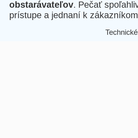
obstarávateľov
. Pečať spoľahli
prístupe a jednaní k zákazníkom a
Technické
Â
Â
Â