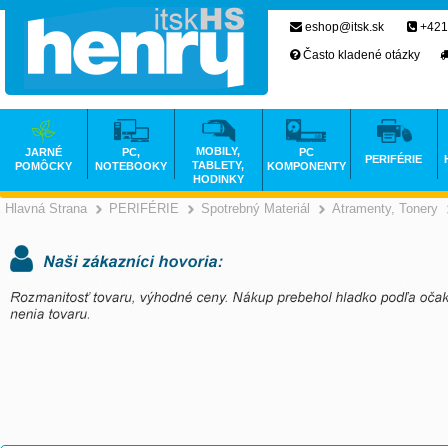
eshop@itsk.sk
+421
Často kladené otázky
MOBILY,
JARNÉ
PC,
PC
PERIFÉRIE
TABLETY,
POMÔCKY
NOTEBOOKY
KOMPONENTY
HODINKY
Hlavná Strana
PERIFÉRIE
Spotrebný Materiál
Atramenty, Tonery
>
>
>