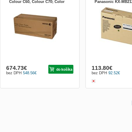
Colour C60, Colour C70; Color
Panasonic KX-MB212
XEROXT7132FU Zapekacia jednotka
560, 570, 008R13065
MB2130, KX-MB2170
Popis produktu: - pre WC 7132 (Elan) -
100 000 strán
674.73
€
113.80
€
do košíka
bez DPH
548.56
€
bez DPH
92.52
€