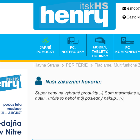
eshop@
Často k
MOBILY,
JARNÉ
PC,
PC
TABLETY,
POMÔCKY
NOTEBOOKY
KOMPONENTY
HODINKY
Hlavná Strana
PERIFÉRIE
Tlačiarne, Multifunkčné 
>
>