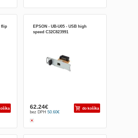
flip
EPSON - UB-U05 - USB high
speed C32C823991
EPSON UB-U05 - USB high speed kabel
bez konektoru pro displej
62.24
€
košíka
do košíka
bez DPH
50.60
€