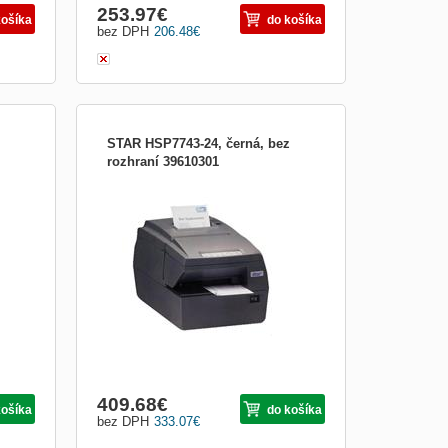
253.97
€
košíka
do košíka
bez DPH
206.48
€
STAR HSP7743-24, černá, bez
rozhraní 39610301
dard;
Hybridní tiskárna STAR Micronics
HSP7743W/O v černém provedení bez
é)
rozhraní dosahuje v termálním tisku
nejvyšší rychlosti na světě(čtvrt metru za
sekundu!). Termální tisk je doplněn 9-ti
jehličkovým tiskem na předtištěné
formuláře. Toto řešení umožňuje uš
409.68
€
košíka
do košíka
bez DPH
333.07
€