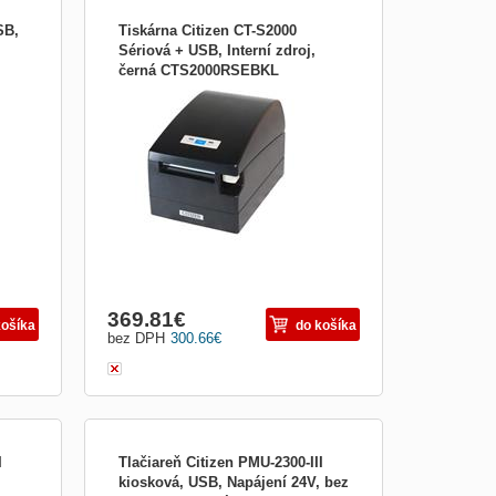
SB,
Tiskárna Citizen CT-S2000
Sériová + USB, Interní zdroj,
černá CTS2000RSEBKL
Tiskárna Citizen CT-S2000 termální,
je
Sériová + USB, Interní zdroj, černá
Termální tiskárna CT-S2000 nabízí
rychlost tisku 220 mm/s. Standardně je
šířce
vybavena dvoubarevným tiskem,
u
podporou 2D čárových kódů, USB
rozhraním a dokáže pojmout papír o šířce
58, 60,
369.81
€
košíka
do košíka
bez DPH
300.66
€
I
Tlačiareň Citizen PMU-2300-III
kiosková, USB, Napájení 24V, bez