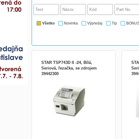
Všetko
Novinka
Výpredaj
Tip
BONU
STAR TSP743D II -24, Bílá,
STA
Seriová, řezačka, se zdrojem
Ser
39442300
394
Typ tlačiarne:Stolové;
Typ t
Kategória:Professional; Tlačové
Kateg
technológie:Termo; Rozhranie:RS232
tech
(sériové)
(séri