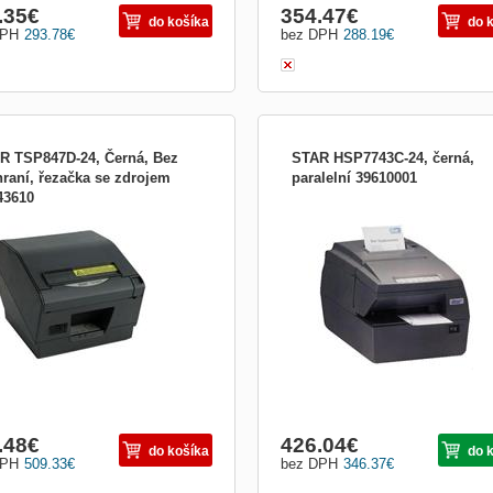
.35
€
354.47
€
do košíka
do 
DPH
293.78
€
bez DPH
288.19
€
R TSP847D-24, Černá, Bez
STAR HSP7743C-24, černá,
hraní, řezačka se zdrojem
paralelní 39610001
43610
lačiarne:Stolové;
Typ tlačiarne:Stolové; Kategória:Stan
ória:Professional; Tlačové
Tlačové technológie:Termo;
nológie:Termo
Rozhranie:LPT (centronics / paraleln
.48
€
426.04
€
do košíka
do 
DPH
509.33
€
bez DPH
346.37
€