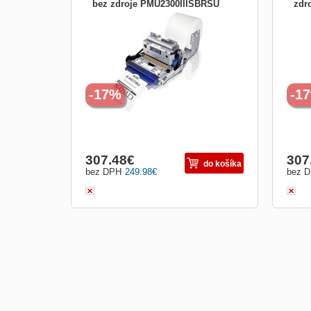
bez zdroje PMU2300IIISBRSU
zdr
Tiskárna Citizen PMU-2300-III kiosková,
Tisk
Sériová, Napájení 24V, bez zdroje,
USB,
podsvícený rám. Kiosková tiskárna Citizen
pods
PMU-2300-III je nová kompaktní tiskárna
PMU-
vycházející z modelu PMU-2300-II. Navíc
vych
nabízí volitelný podsvětlený výstupní rám
nabíz
a podsvícený pre
a po
-17%
-1
307.48
€
307
do košíka
bez DPH
249.98
€
bez 