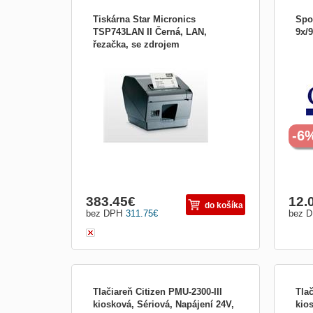
Tiskárna Star Micronics
Spot
TSP743LAN II Černá, LAN,
9x/
řezačka, se zdrojem
Nejrychlejší termotiskárna na trhu - tisk
Origi
39442510LAN
250 mm/s !!! Připojení do většiny
Citiz
operačních systémů. Vhodná pro náročné
provozy, kde je kladen důraz na rychlost a
rychlé odbavení zákazníka -
samoobsluchy, hypermarkety, restaurace
atd..
-6
383.45
€
12.
do košíka
bez DPH
311.75
€
bez 
Tlačiareň Citizen PMU-2300-III
Tlač
kiosková, Sériová, Napájení 24V,
kio