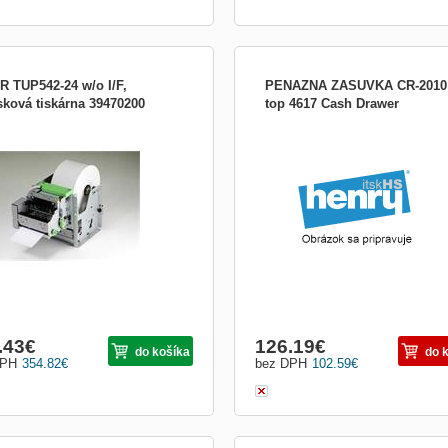
R TUP542-24 w/o I/F,
PENAZNA ZASUVKA CR-2010 
sková tiskárna 39470200
top 4617 Cash Drawer
stní Kiosková tiskárna STAR
penazna zasuvka 4617 Cash Drawer
onics TUP542-24 w/o I/F se
rrychlým tiskem až 220 mm za
du a se živostností termální hlavy
000 000 pulzů či 100 km. Držák
ru je schopný pojmout až 25cm velkou
ku. Podporuje tisk na 45 až 82,5 mm ši
.43
€
126.19
€
do košíka
do 
DPH
354.82
€
bez DPH
102.59
€