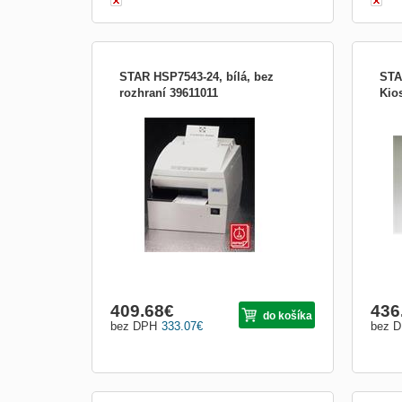
STAR HSP7543-24, bílá, bez
STA
rozhraní 39611011
Kio
Hybridní tiskárna STAR Micronics
Robu
HSP7543W/O v bílém provedení bez
Micr
rozhraní dosahuje v termálním tisku
supe
nejvyšší rychlosti na světě(čtvrt metru za
sekun
sekundu!). Termální tisk je doplněn 9-ti
100 
jehličkovým tiskem na předtištěné
papí
formuláře. Toto řešení umožňuje uše
rolič
409.68
€
436
do košíka
bez DPH
333.07
€
bez 