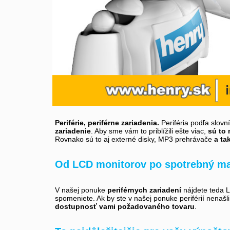
Periférie, periférne zariadenia.
Periféria podľa slovn
zariadenie
. Aby sme vám to priblížili ešte viac,
sú to 
Rovnako sú to aj externé disky, MP3 prehrávače
a ta
Od LCD monitorov po spotrebný ma
V našej ponuke
periférnych zariadení
nájdete teda LC
spomeniete. Ak by ste v našej ponuke periférií nenašl
dostupnosť vami požadovaného tovaru
.