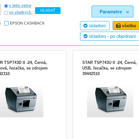
v tejto vetve
HĽADAŤ
Parametre
vo všetkých
S
EPSON CASHBACK
skladom
všetko
skladom - po objednaní
R TSP743D II -24, Černá,
STAR TSP743U II -24, Černá,
iová, řezačka, se zdrojem
USB, řezačka, se zdrojem
42310
39442510
lačiarne:Stolové;
Řada tiskáren TSP700 II se řadí mezi
ória:Professional; Tlačové
nejrychlejší ve své třídě. Je schopna
nológie:Termo; Rozhranie:RS232
tisknout čárové kódy, štítky, účtenky 
ové)
vstupenky rychlostí až 250 mm/s. Ve
průměr role až 100 mm, poskytuje
dostatečnou zásobu papíru. Tiskárn
novou zdokonalenou konstrukci