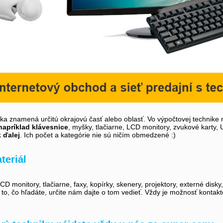
íka znamená určitú okrajovú časť alebo oblasť. Vo výpočtovej technike 
napríklad klávesnice
, myšky, tlačiarne, LCD monitory, zvukové karty,
k ďalej
. Ich počet a kategórie nie sú ničím obmedzené :)
teriál
D monitory, tlačiarne, faxy, kopírky, skenery, projektory, externé disky
i to, čo hľadáte, určite nám dajte o tom vedieť. Vždy je možnosť kontak