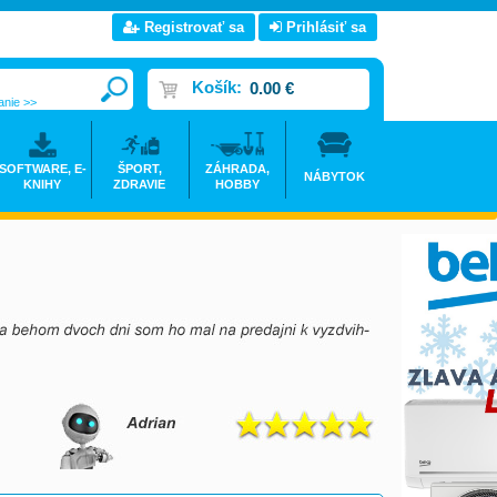
Registrovať sa
Prihlásiť sa
Košík:
0.00 €
anie >>
SOFTWARE, E-
ŠPORT,
ZÁHRADA,
NÁBYTOK
KNIHY
ZDRAVIE
HOBBY