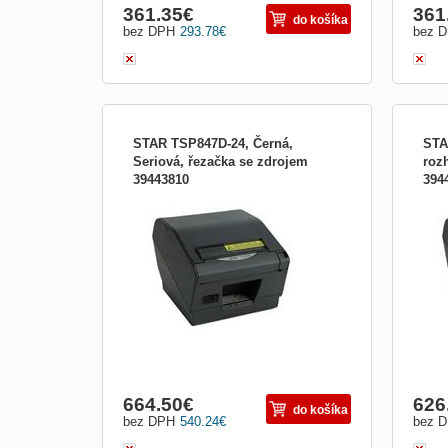
361.35
€
361
do košíka
bez DPH
293.78
€
bez 
STAR TSP847D-24, Černá,
STA
Seriová, řezačka se zdrojem
roz
39443810
394
Typ tlačiarne:Stolové;
Typ t
Kategória:Professional; Tlačové
Kateg
technológie:Termo; Rozhranie:RS232
tech
(sériové)
664.50
€
626
do košíka
bez DPH
540.24
€
bez 