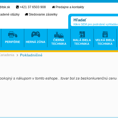
itsk.sk
+421 37 6503 908
Predajne a kontakty
ladené otázky
Sledovanie zásielky
Klikni SEM pre podrobné vyhľadáv
ČIERNA
MALÁ BIELA
VEĽKÁ BIELA
PERIFÉRIE
HERNÁ ZÓNA
TECHNIKA
TECHNIKA
TECHNIKA
Zariadenia
Pokladničné
>