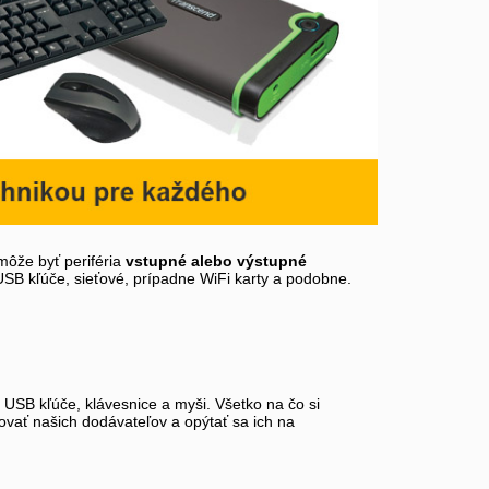
môže byť periféria
vstupné alebo výstupné
 USB kľúče, sieťové, prípadne WiFi karty a podobne.
, USB kľúče, klávesnice a myši. Všetko na čo si
tovať našich dodávateľov a opýtať sa ich na