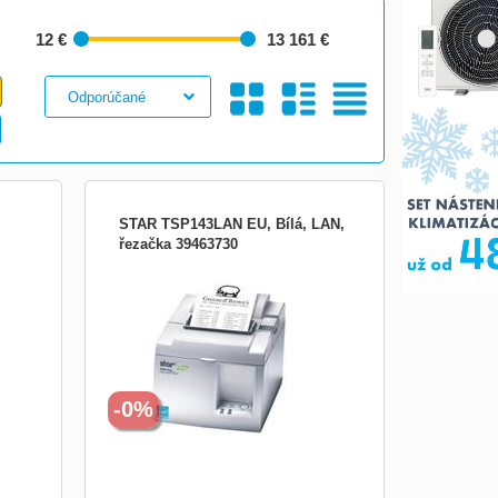
12 €
13 161 €
Galéria
S
Tabuľkový
STAR TSP143LAN EU, Bílá, LAN,
řezačka 39463730
STAR Micronics TSP143LAN je
propracovaná, vysoce výkonná pokladní
a
tiskárna s automatickou horní řezačkou.
lký
Je vybavena řadou pokročilých funkcí,
jako automatické zmenšení tisku, zkrácení
a má
přebytečných okrajů, emulace sériového
portu. Tyto a další vlastnost
-0%
Obrázkami
Výpis