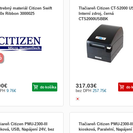
rebný materiál Citizen Swift
Tlačiareň Citizen CT-S2000 U
90x Ribbon 3000025
Interní zdroj, černá
CTS2000USBBK
nálne páska je určená pre tlačiarne
Termální tiskárna CT-S2000 nabízí
en Swift radu 9x.
rychlost tisku 220 mm/s. Standardně 
vybavena dvoubarevným tiskem,
podporou 2D čárových kódů, USB
rozhraním a dokáže pojmout papír o 
58, 60, 80 a 83 mm. Díky inovativním
designu šetří místo a dokáže odolat
zvýšen
%
00
€
317.03
€
do košíka
do 
DPH
9.76
€
bez DPH
257.75
€
iareň Citizen PMU-2300-III
Tlačiareň Citizen PMU-2300-II
sková, USB, Napájení 24V, bez
kiosková, Paralelní, Napájení