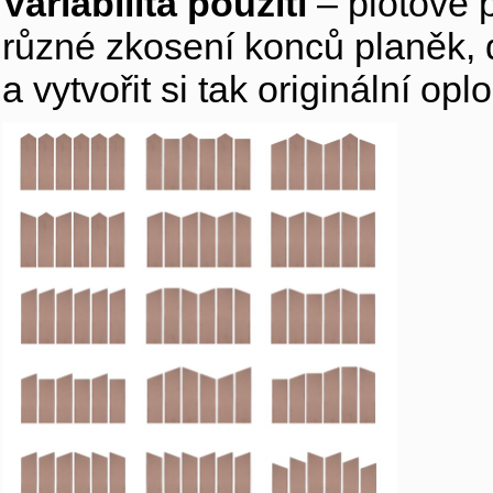
Variabilita použití
– plotové 
různé zkosení konců planěk,
a vytvořit si tak originální 