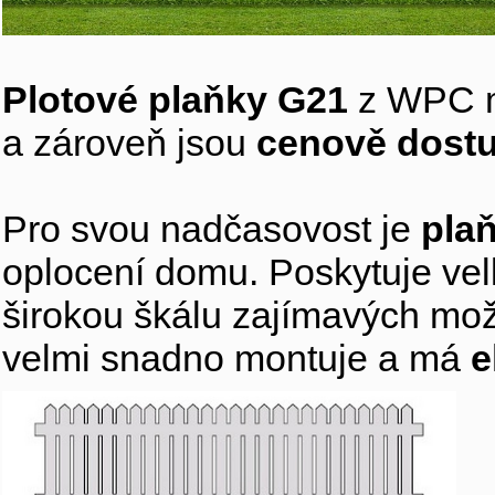
Plotové plaňky G21
z WPC ma
a zároveň jsou
cenově dostup
Pro svou nadčasovost je
pla
oplocení domu. Poskytuje velk
širokou škálu zajímavých možn
velmi snadno montuje a má
e