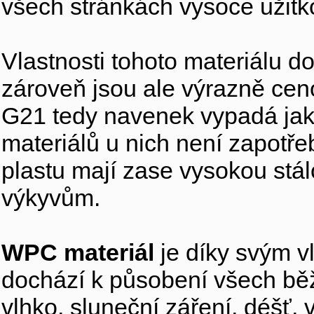
všech stránkách vysoce užitk
Vlastnosti tohoto materiálu do
zároveň jsou ale výrazně cen
G21 tedy navenek vypadá jako
materiálů u nich není zapotře
plastu mají zase vysokou stál
výkyvům.
WPC materiál
je díky svým v
dochází k působení všech běž
vlhko, sluneční záření, déšť, v