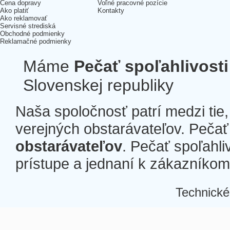
Cena dopravy
Voľné pracovné pozície
Ako platiť
Kontakty
Ako reklamovať
Servisné strediská
Obchodné podmienky
Reklamačné podmienky
Máme
Pečať spoľahlivosti
Slovenskej republiky
Naša spoločnosť patrí medzi tie
verejných obstarávateľov. Pečať 
obstarávateľov
. Pečať spoľahli
prístupe a jednaní k zákazníkom a
Technické
Â
Â
Â