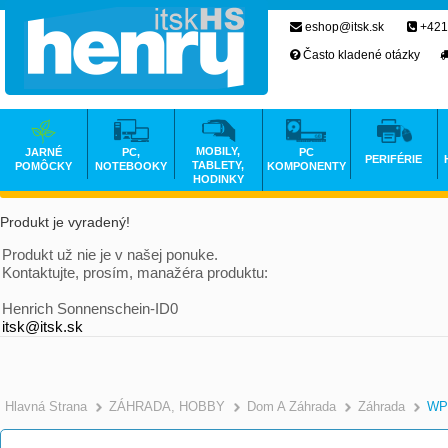
eshop@itsk.sk
+421
Často kladené otázky
MOBILY,
JARNÉ
PC,
PC
PERIFÉRIE
TABLETY,
POMÔCKY
NOTEBOOKY
KOMPONENTY
HODINKY
Produkt je vyradený!
Produkt už nie je v našej ponuke.
Kontaktujte, prosím, manažéra produktu:
Henrich Sonnenschein-ID0
itsk@itsk.sk
Hlavná Strana
ZÁHRADA, HOBBY
Dom A Záhrada
Záhrada
WPC