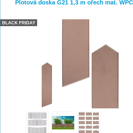
>
>
Plotová doska G21 1,3 m ořech mat. W
BLACK FRIDAY