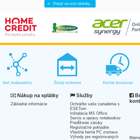
Prejsť na vrch stránky...
Sieť dodávateľov
Široký sortiment
Rýchle doručenie
Nákup na splátky
Služby
Bu
kont
Základné informácie
Ochráňte vaše zariadenia s
ESETom
Inštalácia MS Office
Servis a opravy notebookov
Predĺženie záruky
Registračné pokladne
Vlastná herná PC zostava
Výhody pre registrovaných
Mám