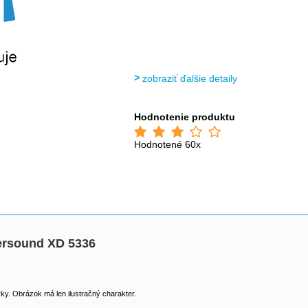
zobraziť ďalšie detaily
Hodnotenie produktu
Hodnotené 60x
sound XD 5336
y. Obrázok má len ilustračný charakter.