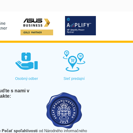
Osobný odber
Sieť predajní
ďte s nami v
akte:
e
Pečať spoľahlivosti
od Národného informačného