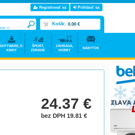
Registrovať sa
Prihlásiť sa
Košík:
0.00 €
anie >>
SOFTWARE, E-
ŠPORT,
ZÁHRADA,
NÁBYTOK
KNIHY
ZDRAVIE
HOBBY
24.37
€
bez DPH 19.81
€
do košíka