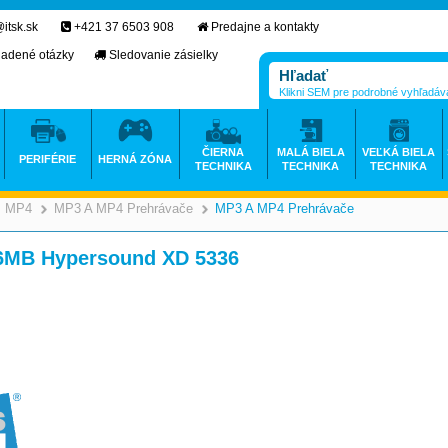
itsk.sk
+421 37 6503 908
Predajne a kontakty
ladené otázky
Sledovanie zásielky
Klikni SEM pre podrobné vyhľadáv
ČIERNA
MALÁ BIELA
VEĽKÁ BIELA
PERIFÉRIE
HERNÁ ZÓNA
TECHNIKA
TECHNIKA
TECHNIKA
3, MP4
MP3 A MP4 Prehrávače
MP3 A MP4 Prehrávače
>
>
MB Hypersound XD 5336