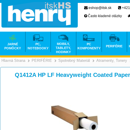
eshop@itsk.sk
+421
Často kladené otázky
MOBILY,
JARNÉ
PC,
PC
PERIFÉRIE
TABLETY,
POMÔCKY
NOTEBOOKY
KOMPONENTY
HODINKY
Hlavná Strana
PERIFÉRIE
Spotrebný Materiál
Atramenty, Tonery
>
>
>
Q1412A HP LF Heavyweight Coated Paper,