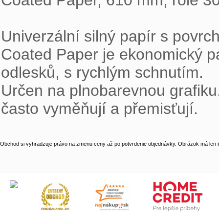
Coated Paper, 610 mm, role 30
Univerzální silný papír s povr
Coated Paper je ekonomický papí
odlesků, s rychlým schnutím.

Určen na plnobarevnou grafiku. 
často vyměňují a přemisťují.
Obchod si vyhradzuje právo na zmenu ceny až po potvrdenie objednávky. Obrázok má len il