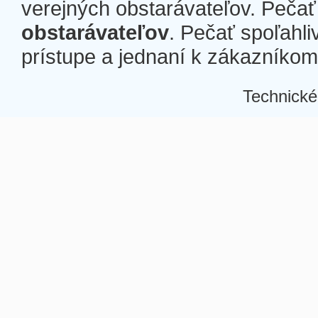
verejných obstarávateľov. Pečať 
obstarávateľov
. Pečať spoľahli
prístupe a jednaní k zákazníkom a
Technické
Â
Â
Â