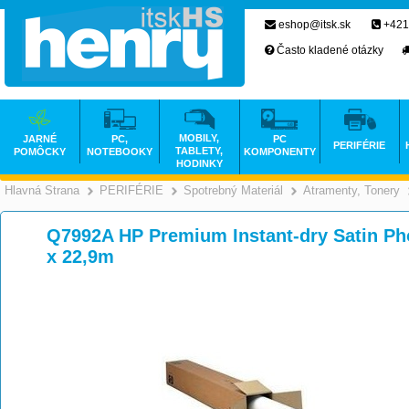
eshop@itsk.sk
+421
Často kladené otázky
MOBILY,
JARNÉ
PC,
PC
PERIFÉRIE
TABLETY,
POMÔCKY
NOTEBOOKY
KOMPONENTY
HODINKY
Hlavná Strana
PERIFÉRIE
Spotrebný Materiál
Atramenty, Tonery
>
>
>
Q7992A HP Premium Instant-dry Satin Ph
x 22,9m