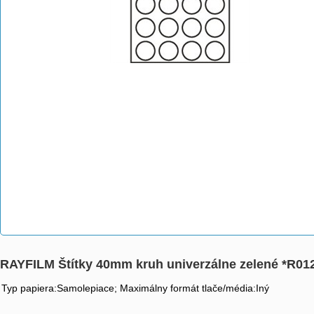
RAYFILM Štítky 40mm kruh univerzálne zelené *R0
Typ papiera:Samolepiace; Maximálny formát tlače/média:Iný