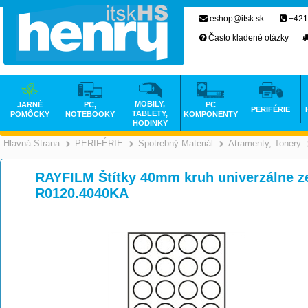
eshop@itsk.sk
+421
Často kladené otázky
MOBILY,
JARNÉ
PC,
PC
PERIFÉRIE
TABLETY,
POMÔCKY
NOTEBOOKY
KOMPONENTY
HODINKY
Hlavná Strana
PERIFÉRIE
Spotrebný Materiál
Atramenty, Tonery
>
>
>
RAYFILM Štítky 40mm kruh univerzálne 
R0120.4040KA