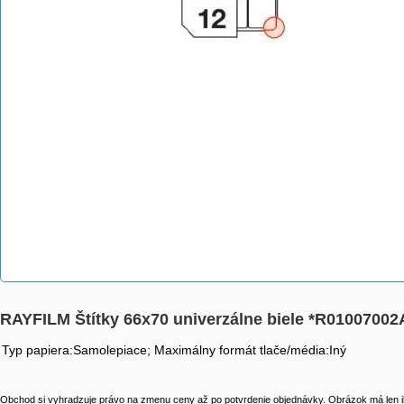
RAYFILM Štítky 66x70 univerzálne biele *R0100700
Typ papiera:Samolepiace; Maximálny formát tlače/média:Iný
Obchod si vyhradzuje právo na zmenu ceny až po potvrdenie objednávky. Obrázok má len il