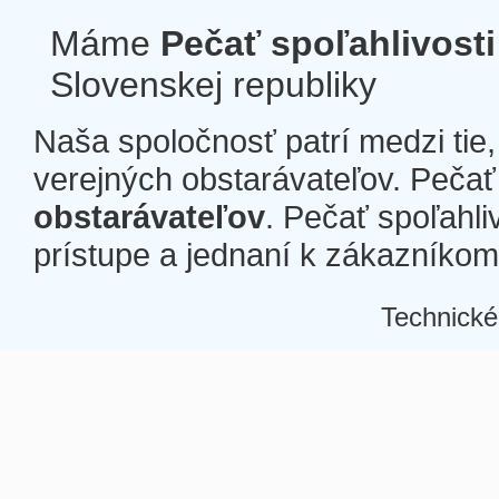
Máme
Pečať spoľahlivosti
Slovenskej republiky
Naša spoločnosť patrí medzi tie
verejných obstarávateľov. Pečať 
obstarávateľov
. Pečať spoľahli
prístupe a jednaní k zákazníkom a
Technické
Â
Â
Â