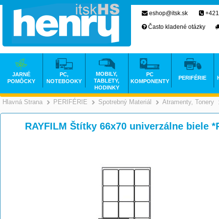
eshop@itsk.sk
+421
Často kladené otázky
MOBILY,
JARNÉ
PC,
PC
PERIFÉRIE
TABLETY,
POMÔCKY
NOTEBOOKY
KOMPONENTY
HODINKY
Hlavná Strana
PERIFÉRIE
Spotrebný Materiál
Atramenty, Tonery
>
>
>
RAYFILM Štítky 66x70 univerzálne biele