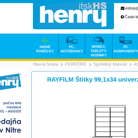
eshop@
Často k
MOBILY,
JARNÉ
PC,
PC
TABLETY,
POMÔCKY
NOTEBOOKY
KOMPONENTY
HODINKY
Hlavná Strana
PERIFÉRIE
Spotrebný Materiál
At
>
>
RAYFILM Štítky 99,1x34 univer