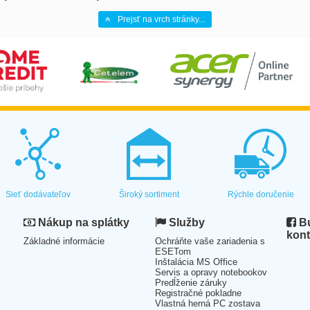
Prejsť na vrch stránky...
Sieť dodávateľov
Široký sortiment
Rýchle doručenie
Nákup na splátky
Služby
Bu
kont
Základné informácie
Ochráňte vaše zariadenia s
ESETom
Inštalácia MS Office
Servis a opravy notebookov
Predĺženie záruky
Registračné pokladne
Vlastná herná PC zostava