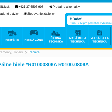
itsk.sk
+421 37 6503 908
Predajne a kontakty
ladené otázky
Sledovanie zásielky
Klikni SEM pre podrobné vyhľadáv
ČIERNA
MALÁ BIELA
VEĽKÁ BIELA
PERIFÉRIE
HERNÁ ZÓNA
TECHNIKA
TECHNIKA
TECHNIKA
ramenty, Tonery
Papiere
>
>
zálne biele *R01000806A R0100.0806A