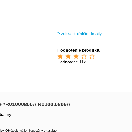
zobraziť ďalšie detaily
Hodnotenie produktu
Hodnotené 11x
ele *R01000806A R0100.0806A
ia:Iný
y. Obrázok má len ilustračný charakter.