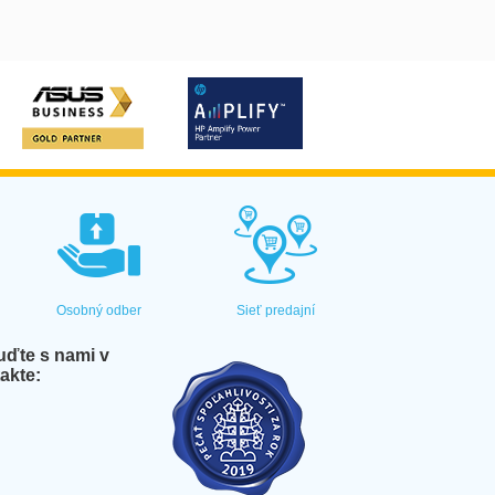
Osobný odber
Sieť predajní
ďte s nami v
akte: