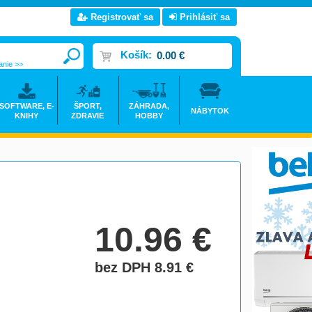
Registrovať sa
Prihlásiť sa
Košík:
0.00 €
anie >>
SOFTWARE, E-
ŠPORT,
ZÁHRADA,
NÁBYTOK
KNIHY
ZDRAVIE
HOBBY
10.96
€
bez DPH 8.91
€
do košíka