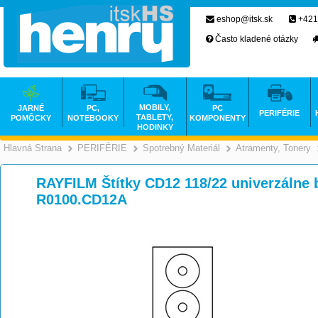
eshop@itsk.sk
+421
Často kladené otázky
MOBILY,
JARNÉ
PC,
PC
PERIFÉRIE
TABLETY,
POMÔCKY
NOTEBOOKY
KOMPONENTY
HODINKY
Hlavná Strana
PERIFÉRIE
Spotrebný Materiál
Atramenty, Tonery
>
>
>
RAYFILM Štítky CD12 118/22 univerzálne
R0100.CD12A