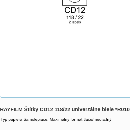
RAYFILM Štítky CD12 118/22 univerzálne biele *R
Typ papiera:Samolepiace; Maximálny formát tlače/média:Iný