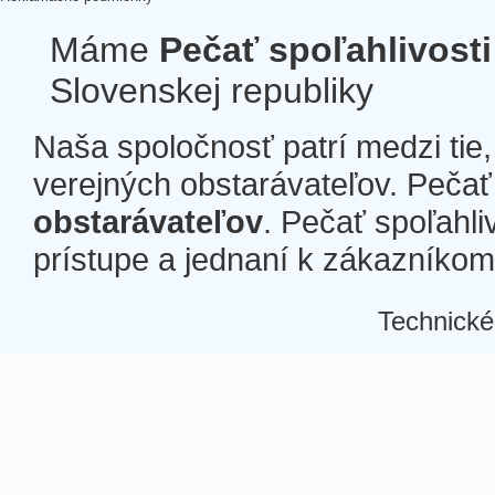
Máme
Pečať spoľahlivosti
Slovenskej republiky
Naša spoločnosť patrí medzi tie
verejných obstarávateľov. Pečať 
obstarávateľov
. Pečať spoľahli
prístupe a jednaní k zákazníkom a
Technické
Â
Â
Â