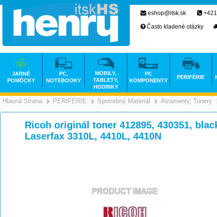
eshop@itsk.sk
+421
Často kladené otázky
MOBILY,
JARNÉ
PC,
PC
PERIFÉRIE
TABLETY,
POMÔCKY
NOTEBOOKY
KOMPONENTY
HODINKY
Hlavná Strana
PERIFÉRIE
Spotrebný Materiál
Atramenty, Tonery
>
>
>
Ricoh originál toner 412895, 430351, blac
Laserfax 3310L, 4410L, 4410N