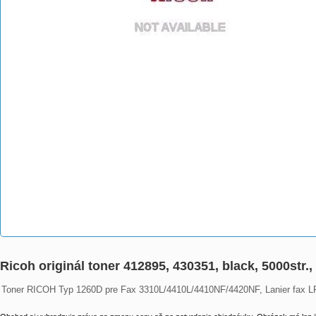
Ricoh originál toner 412895, 430351, black, 5000str
Toner RICOH Typ 1260D pre Fax 3310L/4410L/4410NF/4420NF, Lanier fax LF