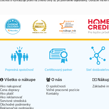
Obchod si vyhradzuje právo na zmenu ceny až po potvrdenie objednávky. Obrázok má len il
Popredná spoločnosť
Certifikovaný partner
Sieť dodávateľo
Všetko o nákupe
O nás
Nákup 
Ako nakupovať
O spoločnosti
Základné in
Cena dopravy
Voľné pracovné pozície
Ako platiť
Kontakty
Ako reklamovať
Servisné strediská
Obchodné podmienky
Reklamačné podmienky