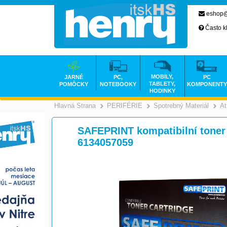
eshop@
Často k
MOBILY,
JARNÉ
PC,
PC
TABLETY,
POMÔCKY
NOTEBOOKY
KOMPONENTY
HODINKY
Hlavná Strana
PERIFÉRIE
Spotrebný Materiál
At
>
>
SAFEPRINT kompatibilní toner
6134057059