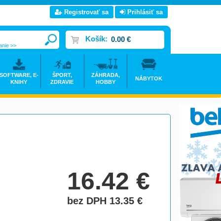
Registrovať sa
Prihlásiť sa
Košík:
0.00 €
anie >>
SOFTWARE, E-
ŠPORT,
ZÁHRADA,
NÁBYTOK
KNIHY
ZDRAVIE
HOBBY
16.42
€
bez DPH 13.35
€