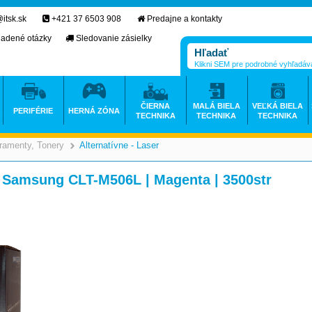
itsk.sk
+421 37 6503 908
Predajne a kontakty
ladené otázky
Sledovanie zásielky
Klikni SEM pre podrobné vyhľadáv
ČIERNA
MALÁ BIELA
VEĽKÁ BIELA
PERIFÉRIE
HERNÁ ZÓNA
TECHNIKA
TECHNIKA
TECHNIKA
ramenty, Tonery
Alternatívne - Laser
>
>
 Samsung CLT-M506L | Magenta | 3500str