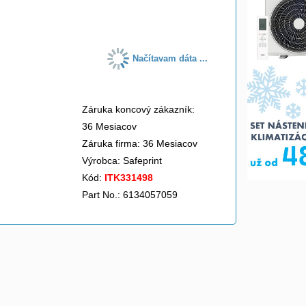
do košíka
Načítavam dáta ...
Záruka koncový zákazník:
36 Mesiacov
Záruka firma: 36 Mesiacov
Výrobca:
Safeprint
Kód:
ITK331498
Part No.: 6134057059