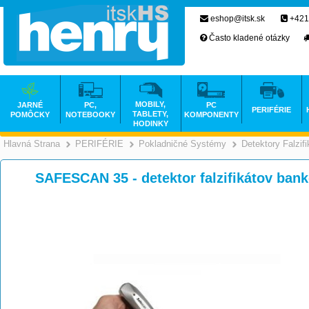
eshop@itsk.sk
+421
Často kladené otázky
MOBILY,
JARNÉ
PC,
PC
PERIFÉRIE
TABLETY,
POMÔCKY
NOTEBOOKY
KOMPONENTY
HODINKY
Hlavná Strana
PERIFÉRIE
Pokladničné Systémy
Detektory Falzif
>
>
SAFESCAN 35 - detektor falzifikátov ban