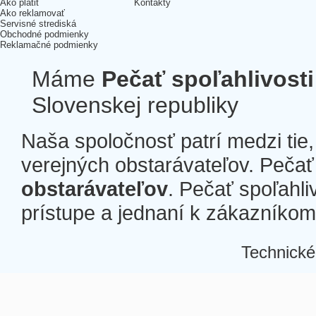
Ako platiť
Kontakty
Ako reklamovať
Servisné strediská
Obchodné podmienky
Reklamačné podmienky
Máme
Pečať spoľahlivosti
Slovenskej republiky
Naša spoločnosť patrí medzi tie
verejných obstarávateľov. Pečať 
obstarávateľov
. Pečať spoľahli
prístupe a jednaní k zákazníkom a
Technické
Â
Â
Â