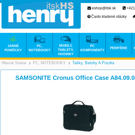
eshop@itsk.sk
+421
Často kladené otázky
MOBILY,
JARNÉ
PC,
PC
PERIFÉRIE
TABLETY,
POMÔCKY
NOTEBOOKY
KOMPONENTY
HODINKY
Hlavná Strana
PC, NOTEBOOKY
Tašky, Batohy A Púzdra
>
>
SAMSONITE Cronus Office Case A84.09.0