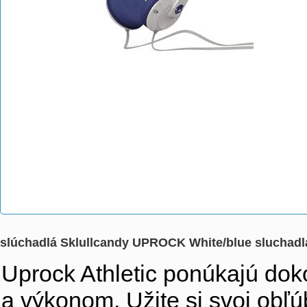
slúchadlá Sklullcandy UPROCK White/blue sluchad
Uprock Athletic ponúkajú do
a výkonom. Užite si svoj obľú