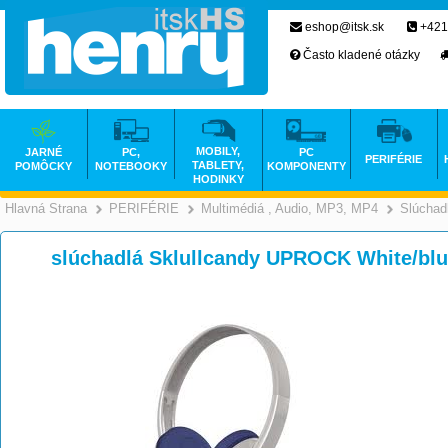
eshop@itsk.sk
+421
Často kladené otázky
MOBILY,
JARNÉ
PC,
PC
PERIFÉRIE
TABLETY,
POMÔCKY
NOTEBOOKY
KOMPONENTY
HODINKY
Hlavná Strana
PERIFÉRIE
Multimédiá , Audio, MP3, MP4
Slúchad
>
>
slúchadlá Sklullcandy UPROCK White/bl