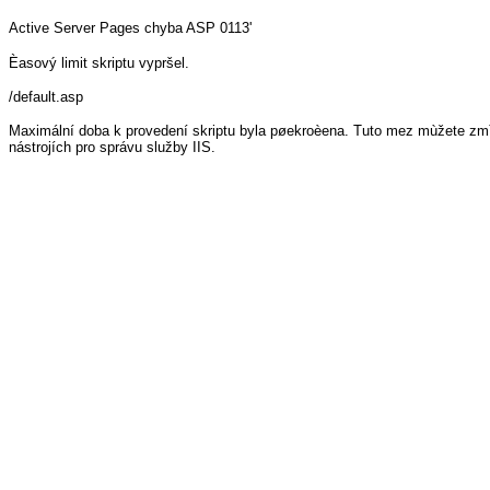
Active Server Pages
chyba ASP 0113'
Èasový limit skriptu vypršel.
/default.asp
Maximální doba k provedení skriptu byla pøekroèena. Tuto mez mùžete zmì
nástrojích pro správu služby IIS.