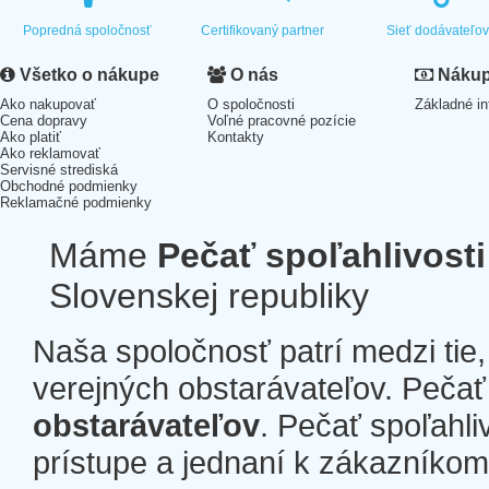
Popredná spoločnosť
Certifikovaný partner
Sieť dodávateľo
Všetko o nákupe
O nás
Nákup 
Ako nakupovať
O spoločnosti
Základné in
Cena dopravy
Voľné pracovné pozície
Ako platiť
Kontakty
Ako reklamovať
Servisné strediská
Obchodné podmienky
Reklamačné podmienky
Máme
Pečať spoľahlivosti
Slovenskej republiky
Naša spoločnosť patrí medzi tie
verejných obstarávateľov. Pečať 
obstarávateľov
. Pečať spoľahli
prístupe a jednaní k zákazníkom a