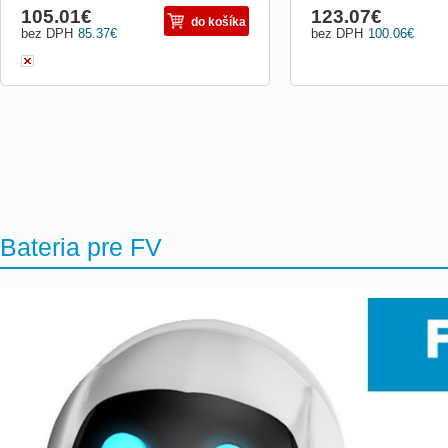
105.01
€
123.07
€
do košíka
bez DPH
85.37
€
bez DPH
100.06
€
Bateria pre FV