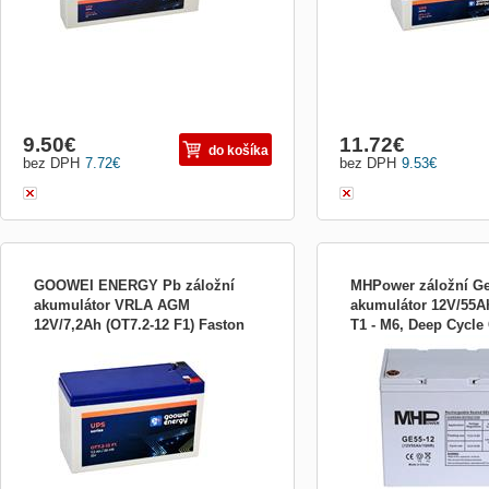
9.50
€
11.72
€
do košíka
bez DPH
7.72
€
bez DPH
9.53
€
GOOWEI ENERGY Pb záložní
MHPower záložní Ge
akumulátor VRLA AGM
akumulátor 12V/55A
12V/7,2Ah (OT7.2-12 F1) Faston
T1 - M6, Deep Cycle
Náhradní VRLA baterie 12V/7,2Ah pro
Gelový akumulátor MHPo
4,7 mm
záložní zdroje APC. Uzavřený
technologií VRLA GEL, kap
bezúdržbový akumulátor s technologií
napětí 12 V, 6 článků. Be
AGM, faston 6,3 mm, rozměry 151 × 66 ×
provoz, hluboký cyklus, ži
94 mm. Alternativa za RBC110 bez
při trvalém dobíjení.
příslušenství.