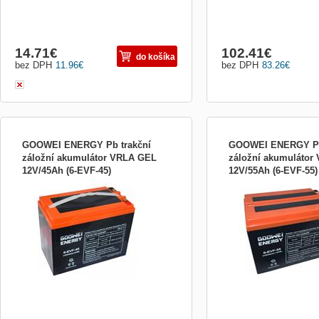
14.71
€
102.41
€
do košíka
bez DPH
11.96
€
bez DPH
83.26
€
GOOWEI ENERGY Pb trakční
GOOWEI ENERGY Pb
záložní akumulátor VRLA GEL
záložní akumulátor
12V/45Ah (6-EVF-45)
12V/55Ah (6-EVF-55)
GOOWEI ENERGY 6EVF45; Záložní 12 V,
GOOWEI ENERGY 6EVF55;
45 Ah olověný akumulátor v provedení
55 Ah olověný akumulátor
VRLA (GEL) vhodný pro aplikace, kde
VRLA (GEL) vhodný pro ap
dochází k častému a hlubokému vybíjení /
dochází k častému a hlub
cyklování, tedy hlavně pro pohony
cyklování, tedy hlavně pr
elektromotorů....
elektromotorů....