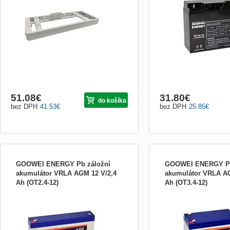
baterií ARK-2.5H-A1 na podlahu. Nosnost
VRLA (AGM) vhodný pro a
podstavce je až 10 baterií ARK-2.5H-A1.
častého cyklování se spo
ZÁKLADNÍ SPECIFIKACE; Kompatibi...
záložním zdrojem. Jde o k
níž dochází k regulaci vnit
pomocí ventilů (VRLA - val
51.08
€
31.80
€
do košíka
bez DPH
41.53
€
bez DPH
25.85
€
GOOWEI ENERGY Pb záložní
GOOWEI ENERGY Pb
akumulátor VRLA AGM 12 V/2,4
akumulátor VRLA A
Ah (OT2.4-12)
Ah (OT3.4-12)
Staniční záložní baterie GOOWEI
Záložní olověná baterie
ENERGY OT2.4-12 s kapacitou 2,4 Ah a
ENERGY OT3.4-12 s tech
napětím 12 V. Technologie VRLA a AGM
VRLA. Kapacita 3,4 Ah, na
pro UPS, EPS, EZS a záložní aplikace.
bezúdržbová konstrukce 
Bezúdržbová konstrukce, odolná proti
EPS a další záložní systé
otřesům, optimální životnost 4-6 let.
životnost 4-6 let, maximál
45 A.