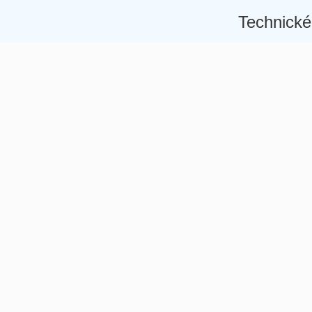
Technické
Â
Â
Â