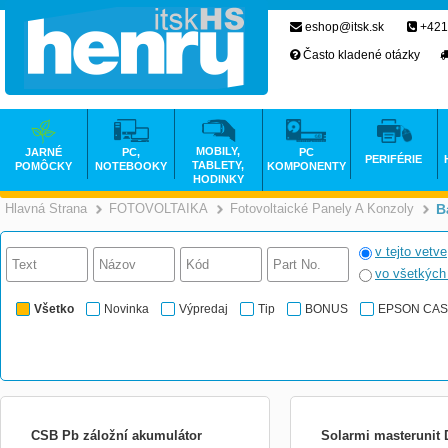
eshop@itsk.sk
+421
Často kladené otázky
MOBILY,
JARNÉ
PC,
PC
PERIFÉRIE
TABLETY,
POMÔCKY
NOTEBOOKY
KOMPONENTY
HODINKY
Hlavná Strana
FOTOVOLTAIKA
Fotovoltaické Panely A Konzoly
B
>
>
v tejto vetve
vo všetkýc
Všetko
Novinka
Výpredaj
Tip
BONUS
EPSON CA
CSB Pb záložní akumulátor
Solarmi masterunit 