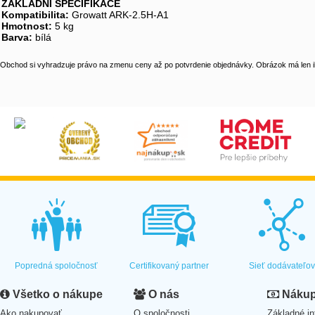
ZÁKLADNÍ SPECIFIKACE
Kompatibilita:
Growatt ARK-2.5H-A1
Hmotnost:
5 kg
Barva:
bílá
Obchod si vyhradzuje právo na zmenu ceny až po potvrdenie objednávky. Obrázok má len il
Popredná spoločnosť
Certifikovaný partner
Sieť dodávateľo
Všetko o nákupe
O nás
Nákup 
Ako nakupovať
O spoločnosti
Základné in