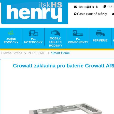
eshop@itsk.sk
+421
Často kladené otázky
MOBILY,
JARNÉ
PC,
PC
PERIFÉRIE
TABLETY,
POMÔCKY
NOTEBOOKY
KOMPONENTY
HODINKY
Hlavná Strana
PERIFÉRIE
Smart Home
>
>
Growatt základna pro baterie Growatt A