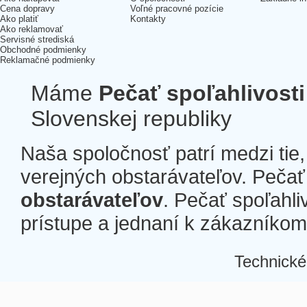
Cena dopravy
Voľné pracovné pozície
Ako platiť
Kontakty
Ako reklamovať
Servisné strediská
Obchodné podmienky
Reklamačné podmienky
Máme
Pečať spoľahlivosti
Slovenskej republiky
Naša spoločnosť patrí medzi tie
verejných obstarávateľov. Pečať 
obstarávateľov
. Pečať spoľahli
prístupe a jednaní k zákazníkom a
Technické
Â
Â
Â