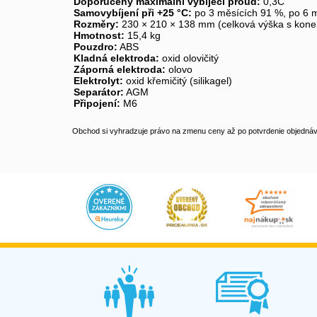
Doporučený maximální vybíjecí proud:
0,3C
Samovybíjení při +25 °C:
po 3 měsících 91 %, po 6 
Rozměry:
230 × 210 × 138 mm (celková výška s kone
Hmotnost:
15,4 kg
Pouzdro:
ABS
Kladná elektroda:
oxid olovičitý
Záporná elektroda:
olovo
Elektrolyt:
oxid křemičitý (silikagel)
Separátor:
AGM
Připojení:
M6
Obchod si vyhradzuje právo na zmenu ceny až po potvrdenie objednávk