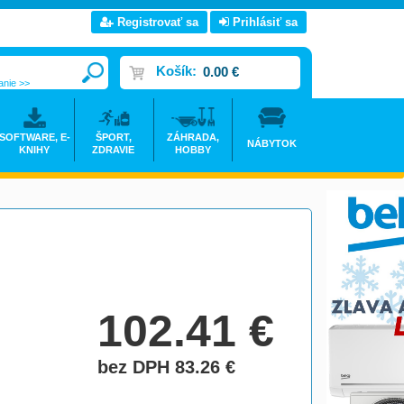
Registrovať sa
Prihlásiť sa
Košík:
0.00 €
anie >>
SOFTWARE, E-
ŠPORT,
ZÁHRADA,
NÁBYTOK
KNIHY
ZDRAVIE
HOBBY
102.41
€
bez DPH 83.26
€