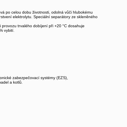
bová po celou dobu životnosti, odolná vůči hlubokému
rstvení elektrolytu. Speciální separátory ze skleněného
ři provozu trvalého dobíjení při +20 °C dosahuje
% vybití.
ktronické zabezpečovací systémy (EZS),
adel a kotlů.