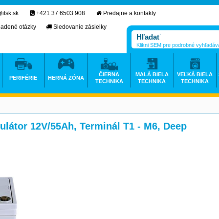
itsk.sk
+421 37 6503 908
Predajne a kontakty
ladené otázky
Sledovanie zásielky
Klikni SEM pre podrobné vyhľadáv
ČIERNA
MALÁ BIELA
VEĽKÁ BIELA
PERIFÉRIE
HERNÁ ZÓNA
TECHNIKA
TECHNIKA
TECHNIKA
látor 12V/55Ah, Terminál T1 - M6, Deep