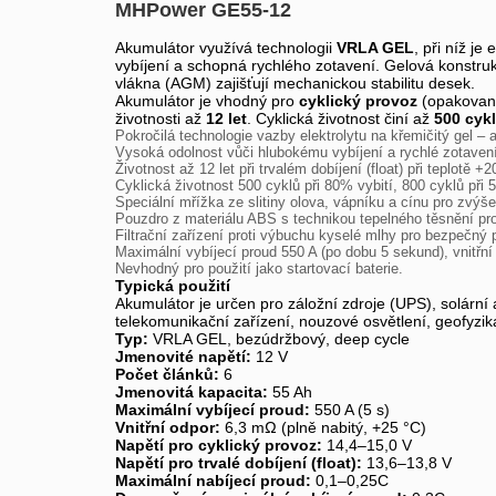
MHPower GE55-12
Akumulátor využívá technologii
VRLA GEL
, při níž j
vybíjení a schopná rychlého zotavení. Gelová konstrukc
vlákna (AGM) zajišťují mechanickou stabilitu desek.
Akumulátor je vhodný pro
cyklický provoz
(opakované
životnosti až
12 let
. Cyklická životnost činí až
500 cykl
Pokročilá technologie vazby elektrolytu na křemičitý gel – 
Vysoká odolnost vůči hlubokému vybíjení a rychlé zotavení
Životnost až 12 let při trvalém dobíjení (float) při teplotě +2
Cyklická životnost 500 cyklů při 80% vybití, 800 cyklů při 
Speciální mřížka ze slitiny olova, vápníku a cínu pro zvýš
Pouzdro z materiálu ABS s technikou tepelného těsnění pro
Filtrační zařízení proti výbuchu kyselé mlhy pro bezpečný 
Maximální vybíjecí proud 550 A (po dobu 5 sekund), vnitřní
Nevhodný pro použití jako startovací baterie.
Typická použití
Akumulátor je určen pro záložní zdroje (UPS), solární
telekomunikační zařízení, nouzové osvětlení, geofyzik
Typ:
VRLA GEL, bezúdržbový, deep cycle
Jmenovité napětí:
12 V
Počet článků:
6
Jmenovitá kapacita:
55 Ah
Maximální vybíjecí proud:
550 A (5 s)
Vnitřní odpor:
6,3 mΩ (plně nabitý, +25 °C)
Napětí pro cyklický provoz:
14,4–15,0 V
Napětí pro trvalé dobíjení (float):
13,6–13,8 V
Maximální nabíjecí proud:
0,1–0,25C