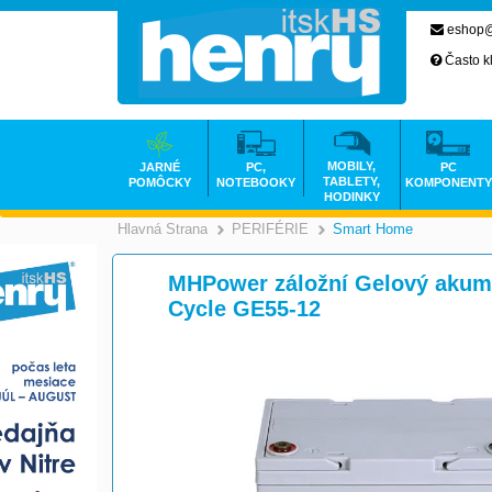
eshop@
Často k
MOBILY,
JARNÉ
PC,
PC
TABLETY,
POMÔCKY
NOTEBOOKY
KOMPONENTY
HODINKY
Hlavná Strana
PERIFÉRIE
Smart Home
>
>
MHPower záložní Gelový akumu
Cycle GE55-12