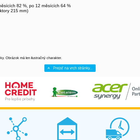
měsících 82 %, po 12 měsících 64 %
ktory 215 mm)
y. Obrázok má len ilustračný charakter.
Prejsť na vrch stránky...