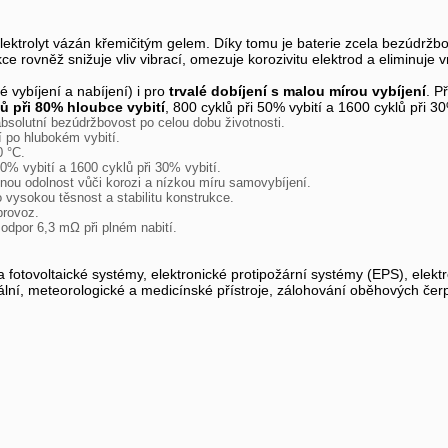
e elektrolyt vázán křemičitým gelem. Díky tomu je baterie zcela bezúdrž
e rovněž snižuje vliv vibrací, omezuje korozivitu elektrod a eliminuje v
 vybíjení a nabíjení) i pro
trvalé dobíjení s malou mírou vybíjení
. P
ů při 80% hloubce vybití
, 800 cyklů při 50% vybití a 1600 cyklů při 30
absolutní bezúdržbovost po celou dobu životnosti.
 po hlubokém vybití.
0 °C.
50% vybití a 1600 cyklů při 30% vybití.
enou odolnost vůči korozi a nízkou míru samovybíjení.
 vysokou těsnost a stabilitu konstrukce.
provoz.
 odpor 6,3 mΩ při plném nabití.
 a fotovoltaické systémy, elektronické protipožární systémy (EPS), ele
ální, meteorologické a medicínské přístroje, zálohování oběhových čerp