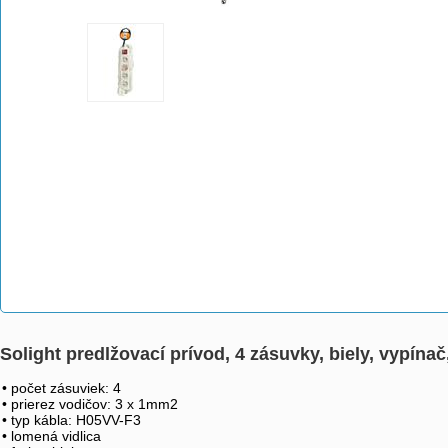
Solight predlžovací prívod, 4 zásuvky, biely, vypína
• počet zásuviek: 4
• prierez vodičov: 3 x 1mm2
• typ kábla: H05VV-F3
• lomená vidlica