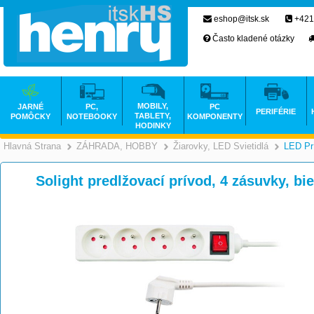
eshop@itsk.sk
+421
Často kladené otázky
MOBILY,
JARNÉ
PC,
PC
PERIFÉRIE
TABLETY,
POMÔCKY
NOTEBOOKY
KOMPONENTY
HODINKY
Hlavná Strana
ZÁHRADA, HOBBY
Žiarovky, LED Svietidlá
LED Pr
>
>
Solight predlžovací prívod, 4 zásuvky, bi