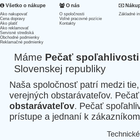
Všetko o nákupe
O nás
Nákup 
Ako nakupovať
O spoločnosti
Základné in
Cena dopravy
Voľné pracovné pozície
Ako platiť
Kontakty
Ako reklamovať
Servisné strediská
Obchodné podmienky
Reklamačné podmienky
Máme
Pečať spoľahlivosti
Slovenskej republiky
Naša spoločnosť patrí medzi tie
verejných obstarávateľov. Pečať 
obstarávateľov
. Pečať spoľahli
prístupe a jednaní k zákazníkom a
Technické