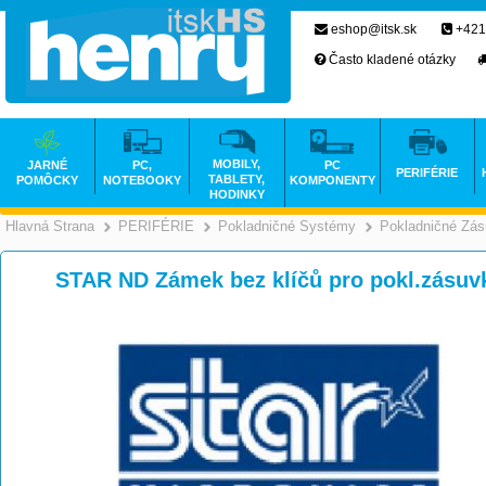
eshop@itsk.sk
+421
Často kladené otázky
MOBILY,
JARNÉ
PC,
PC
PERIFÉRIE
TABLETY,
POMÔCKY
NOTEBOOKY
KOMPONENTY
HODINKY
Hlavná Strana
PERIFÉRIE
Pokladničné Systémy
Pokladničné Zá
>
>
STAR ND Zámek bez klíčů pro pokl.zásuv