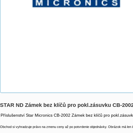
STAR ND Zámek bez klíčů pro pokl.zásuvku CB-200
Příslušenství Star Micronics CB-2002 Zámek bez klíčů pro pokl.zásuv
Obchod si vyhradzuje právo na zmenu ceny až po potvrdenie objednávky. Obrázok má len il