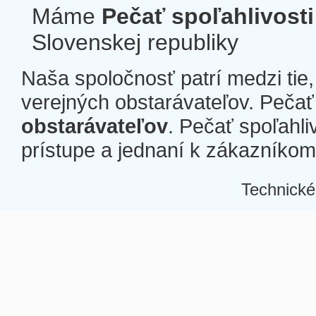
Máme
Pečať spoľahlivosti
Slovenskej republiky
Naša spoločnosť patrí medzi tie
verejných obstarávateľov. Pečať 
obstarávateľov
. Pečať spoľahli
prístupe a jednaní k zákazníkom a
Technické
Â
Â
Â