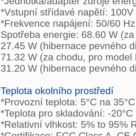
*Jednotka/adaptér zdroje ener
*Vstupní střídavé napětí: 100V
*Frekvence napájení: 50/60 Hz
Spotřeba energie: 68.60 W (za 
27.45 W (hibernace pevného dis
71.32 W (za chodu, pro model 
31.20 W (hibernace pevného di
Teplota okolního prostředí

*Provozní teplota: 5°C na 35°C
*Teplota pro skladování: -20°C
*Relativní vlhkost: 5% to 95% R
*Certifikace: FCC Class A, CE 