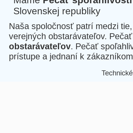
Máme
Pečať spoľahlivosti
Slovenskej republiky
Naša spoločnosť patrí medzi tie
verejných obstarávateľov. Pečať 
obstarávateľov
. Pečať spoľahli
prístupe a jednaní k zákazníkom a
Technické
Â
Â
Â