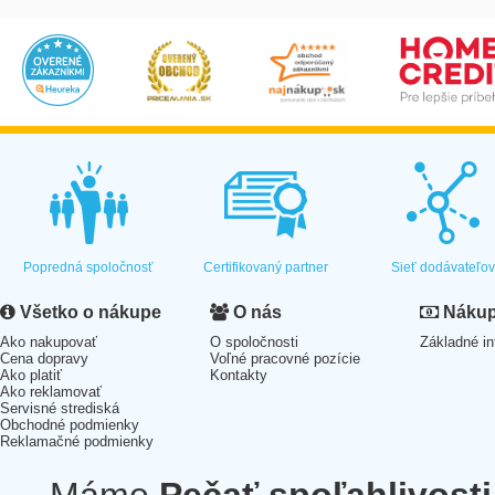
Popredná spoločnosť
Certifikovaný partner
Sieť dodávateľo
Všetko o nákupe
O nás
Nákup 
Ako nakupovať
O spoločnosti
Základné in
Cena dopravy
Voľné pracovné pozície
Ako platiť
Kontakty
Ako reklamovať
Servisné strediská
Obchodné podmienky
Reklamačné podmienky