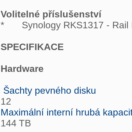
Volitelné příslušenství

*	Synology RKS1317 - Rail Kit Sliding

SPECIFIKACE
Hardware
 Šachty pevného disku 
Maximální interní hrubá kapaci

144 TB
