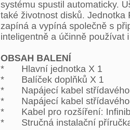
systému spustil automaticky. Uš
také životnost disků. Jednotk
zapíná a vypíná společně s při
inteligentně a účinně používat i
OBSAH BALENÍ
*	Hlavní jednotka X 1

*	Balíček doplňků X 1

*	Napájecí kabel střídavého napětí X 1

*	Napájecí kabel střídavého napětí X 2 (pro model RP)

*	Kabel pro rozšíření: Infiniband X 1

*	Stručná instalační příručka X 1
