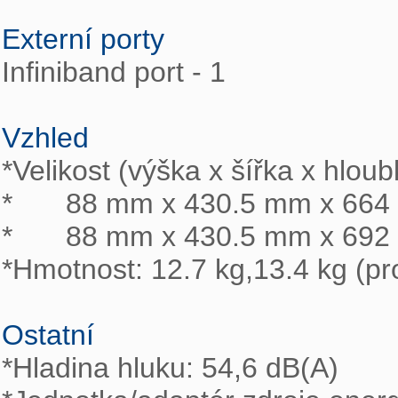
Externí porty

Infiniband port - 1

Vzhled

*Velikost (výška x šířka x hloubka
*	88 mm x 430.5 mm x 664 mm 

*	88 mm x 430.5 mm x 692 mm (pro model RP)

*Hmotnost: 12.7 kg,13.4 kg (pr
Ostatní
*Hladina hluku: 54,6 dB(A)			
