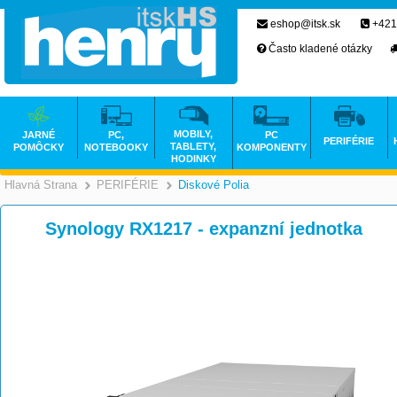
eshop@itsk.sk
+421
Často kladené otázky
MOBILY,
JARNÉ
PC,
PC
PERIFÉRIE
TABLETY,
POMÔCKY
NOTEBOOKY
KOMPONENTY
HODINKY
Hlavná Strana
PERIFÉRIE
Diskové Polia
>
>
Synology RX1217 - expanzní jednotka