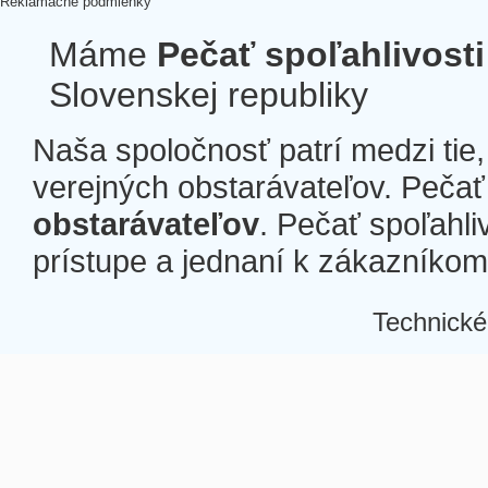
Reklamačné podmienky
Máme
Pečať spoľahlivosti
Slovenskej republiky
Naša spoločnosť patrí medzi tie
verejných obstarávateľov. Pečať 
obstarávateľov
. Pečať spoľahli
prístupe a jednaní k zákazníkom a
Technické
Â
Â
Â