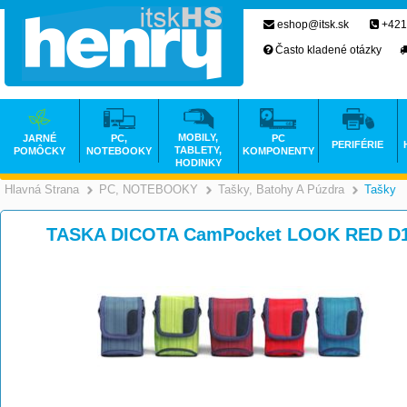
eshop@itsk.sk
+421
Často kladené otázky
MOBILY,
JARNÉ
PC,
PC
PERIFÉRIE
TABLETY,
POMÔCKY
NOTEBOOKY
KOMPONENTY
HODINKY
Hlavná Strana
PC, NOTEBOOKY
Tašky, Batohy A Púzdra
Tašky
>
>
TASKA DICOTA CamPocket LOOK RED D