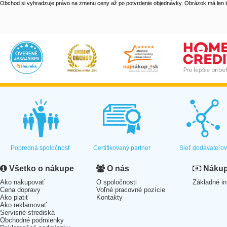
Obchod si vyhradzuje právo na zmenu ceny až po potvrdenie objednávky. Obrázok má len il
Popredná spoločnosť
Certifikovaný partner
Sieť dodávateľo
Všetko o nákupe
O nás
Nákup 
Ako nakupovať
O spoločnosti
Základné in
Cena dopravy
Voľné pracovné pozície
Ako platiť
Kontakty
Ako reklamovať
Servisné strediská
Obchodné podmienky