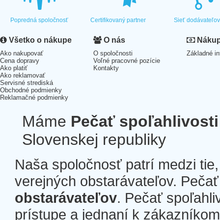
Popredná spoločnosť
Certifikovaný partner
Sieť dodávateľo
Všetko o nákupe
O nás
Nákup 
Ako nakupovať
O spoločnosti
Základné in
Cena dopravy
Voľné pracovné pozície
Ako platiť
Kontakty
Ako reklamovať
Servisné strediská
Obchodné podmienky
Reklamačné podmienky
Máme
Pečať spoľahlivosti
Slovenskej republiky
Naša spoločnosť patrí medzi tie
verejných obstarávateľov. Pečať 
obstarávateľov
. Pečať spoľahli
prístupe a jednaní k zákazníkom a