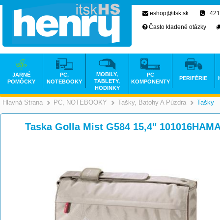
eshop@itsk.sk
+421
Často kladené otázky
MOBILY,
JARNÉ
PC,
PC
PERIFÉRIE
TABLETY,
POMÔCKY
NOTEBOOKY
KOMPONENTY
HODINKY
Hlavná Strana
PC, NOTEBOOKY
Tašky, Batohy A Púzdra
Tašky
>
>
Taska Golla Mist G584 15,4" 101016HAM