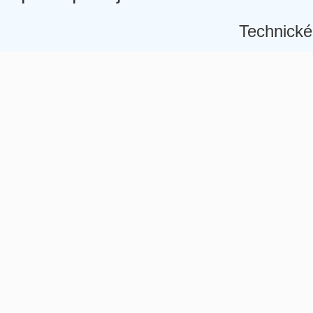
Technické
Â
Â
Â