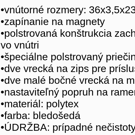
•vnútorné rozmery: 36x3,5x2
•zapínanie na magnety
•polstrovaná konštrukcia zach
vo vnútri
•špeciálne polstrovaný prieči
•dve vrecká na zips pre prísl
•dve malé bočné vrecká na 
•nastaviteľný popruh na ram
•materiál: polytex
•farba: bledošedá
•ÚDRŽBA: prípadné nečistoty