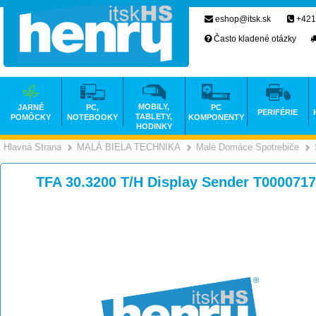
eshop@itsk.sk
+421
Často kladené otázky
MOBILY,
JARNÉ
PC,
PC
PERIFÉRIE
TABLETY,
POMÔCKY
NOTEBOOKY
KOMPONENTY
HODINKY
Hlavná Strana
MALÁ BIELA TECHNIKA
Malé Domáce Spotrebiče
>
>
TFA 30.3200 T/H Display Sender T000071