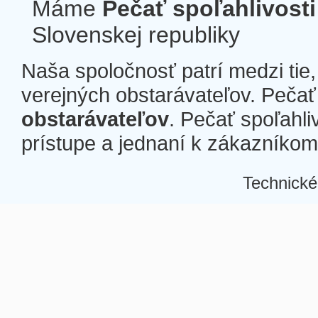
Máme
Pečať spoľahlivosti
Slovenskej republiky
Naša spoločnosť patrí medzi tie
verejných obstarávateľov. Pečať 
obstarávateľov
. Pečať spoľahli
prístupe a jednaní k zákazníkom a
Technické
Â
Â
Â