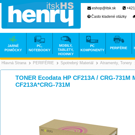
eshop@itsk.sk
+421
Často kladené otázky
MOBILY,
JARNÉ
PC,
PC
PERIFÉRIE
TABLETY,
POMÔCKY
NOTEBOOKY
KOMPONENTY
HODINKY
Hlavná Strana
PERIFÉRIE
Spotrebný Materiál
Atramenty, Tonery
>
>
>
TONER Ecodata HP CF213A / CRG-731M M
CF213A*CRG-731M