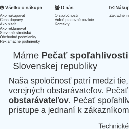
Všetko o nákupe
O nás
Nákup 
Ako nakupovať
O spoločnosti
Základné in
Cena dopravy
Voľné pracovné pozície
Ako platiť
Kontakty
Ako reklamovať
Servisné strediská
Obchodné podmienky
Reklamačné podmienky
Máme
Pečať spoľahlivosti
Slovenskej republiky
Naša spoločnosť patrí medzi tie
verejných obstarávateľov. Pečať 
obstarávateľov
. Pečať spoľahli
prístupe a jednaní k zákazníkom a
Technické