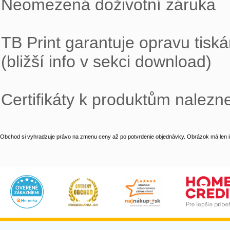

Neomezená doživotní záruka

TB Print garantuje opravu tiská
(bližší info v sekci download)

Certifikáty k produktům nalezn
Obchod si vyhradzuje právo na zmenu ceny až po potvrdenie objednávky. Obrázok má len il