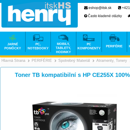
eshop@itsk.sk
+421
Často kladené otázky
MOBILY,
JARNÉ
PC,
PC
PERIFÉRIE
TABLETY,
POMÔCKY
NOTEBOOKY
KOMPONENTY
HODINKY
Hlavná Strana
PERIFÉRIE
Spotrebný Materiál
Atramenty, Tonery
>
>
>
Toner TB kompatibilní s HP CE255X 100