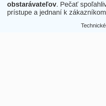
obstarávateľov
. Pečať spoľahli
prístupe a jednaní k zákazníkom a
Technické
Â
Â
Â