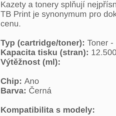
Kazety a tonery splňují nejpřísn
TB Print je synonymum pro dokona
cenu.

Typ (cartridge/toner): 
Kapacita tisku (stran): 
Výtěžnost (ml): 
Chip: 
Barva: 
Černá

Kompatibilita s modely: