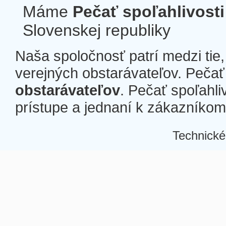
Máme
Pečať spoľahlivosti
Slovenskej republiky
Naša spoločnosť patrí medzi tie
verejných obstarávateľov. Pečať 
obstarávateľov
. Pečať spoľahli
prístupe a jednaní k zákazníkom a
Technické
Â
Â
Â