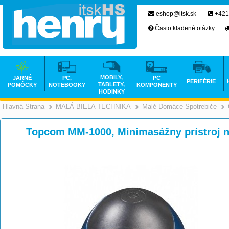
eshop@itsk.sk
+421
Často kladené otázky
MOBILY,
JARNÉ
PC,
PC
PERIFÉRIE
TABLETY,
POMÔCKY
NOTEBOOKY
KOMPONENTY
HODINKY
Hlavná Strana
MALÁ BIELA TECHNIKA
Malé Domáce Spotrebiče
>
>
Topcom MM-1000, Minimasážny prístroj n