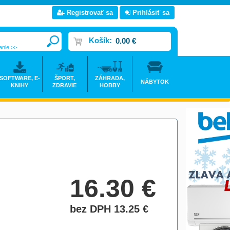
Registrovať sa
Prihlásiť sa
Košík:
0.00 €
anie >>
SOFTWARE, E-
ŠPORT,
ZÁHRADA,
NÁBYTOK
KNIHY
ZDRAVIE
HOBBY
16.30
€
bez DPH 13.25
€