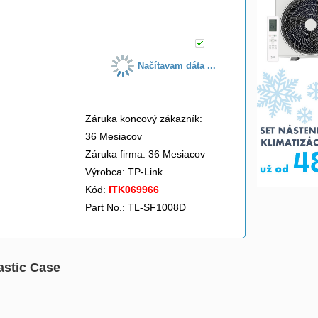
do košíka
Načítavam dáta ...
Záruka koncový zákazník:
36 Mesiacov
Záruka firma: 36 Mesiacov
Výrobca:
TP-Link
Kód:
ITK069966
Part No.: TL-SF1008D
astic Case