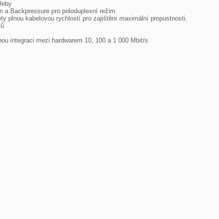
řeby

m a Backpressure pro poloduplexní režim

ty plnou kabelovou rychlostí pro zajištění maximální propustnosti.

ů

u integraci mezi hardwarem 10, 100 a 1 000 Mbit/s
