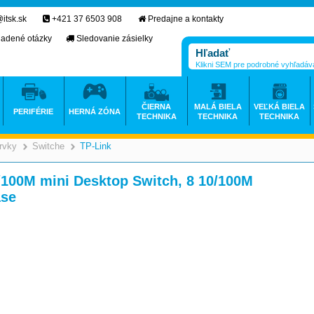
itsk.sk
+421 37 6503 908
Predajne a kontakty
ladené otázky
Sledovanie zásielky
Klikni SEM pre podrobné vyhľadáv
ČIERNA
MALÁ BIELA
VEĽKÁ BIELA
PERIFÉRIE
HERNÁ ZÓNA
TECHNIKA
TECHNIKA
TECHNIKA
rvky
Switche
TP-Link
>
>
>
/100M mini Desktop Switch, 8 10/100M
ase