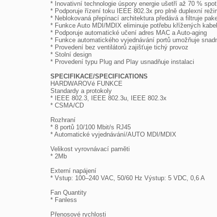

* Inovativní technologie úspory energie ušetří až 70 % spot
* Podporuje řízení toku IEEE 802.3x pro plně duplexní reži
* Neblokovaná přepínací architektura předává a filtruje pake
* Funkce Auto MDI/MDIX eliminuje potřebu křížených kabel
* Podporuje automatické učení adres MAC a Auto-aging

* Funkce automatického vyjednávání portů umožňuje snadno
* Provedení bez ventilátorů zajišťuje tichý provoz

* Stolní design

* Provedení typu Plug and Play usnadňuje instalaci

SPECIFIKACE/SPECIFICATIONS

HARDWAROVé FUNKCE

Standardy a protokoly

* IEEE 802.3, IEEE 802.3u, IEEE 802.3x

* CSMA/CD

Rozhraní

* 8 portů 10/100 Mbit/s RJ45

* Automatické vyjednávání/AUTO MDI/MDIX

Velikost vyrovnávací paměti

* 2Mb

Externí napájení

* Vstup: 100–240 VAC, 50/60 Hz Výstup: 5 VDC, 0,6 A

Fan Quantity

* Fanless

Přenosové rychlosti
