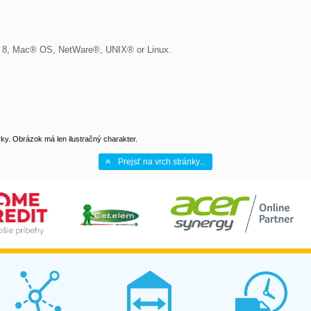
 8, Mac® OS, NetWare®, UNIX® or Linux.

y. Obrázok má len ilustračný charakter.
Prejsť na vrch stránky...