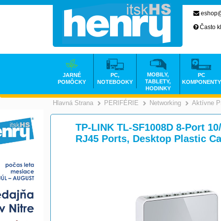
eshop@
Často k
MOBILY,
JARNÉ
PC,
PC
TABLETY,
POMÔCKY
NOTEBOOKY
KOMPONENTY
HODINKY
Hlavná Strana
PERIFÉRIE
Networking
Aktívne P
>
>
TP-LINK TL-SF1008D 8-Port 10
RJ45 Ports, Desktop Plastic C