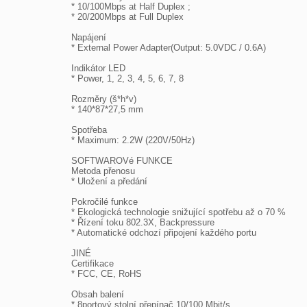
* 10/100Mbps at Half Duplex ;

* 20/200Mbps at Full Duplex

Napájení

* External Power Adapter(Output: 5.0VDC / 0.6A)

Indikátor LED

* Power, 1, 2, 3, 4, 5, 6, 7, 8

Rozměry (š*h*v)

* 140*87*27,5 mm

Spotřeba

* Maximum: 2.2W (220V/50Hz)

SOFTWAROVé FUNKCE

Metoda přenosu

* Uložení a předání

Pokročilé funkce

* Ekologická technologie snižující spotřebu až o 70 %

* Řízení toku 802.3X, Backpressure

* Automatické odchozí připojení každého portu

JINÉ

Certifikace

* FCC, CE, RoHS

Obsah balení

* 8portový stolní přepínač 10/100 Mbit/s
