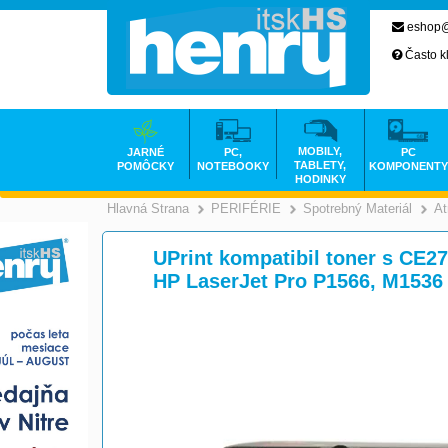
eshop@
Často k
MOBILY,
JARNÉ
PC,
PC
TABLETY,
POMÔCKY
NOTEBOOKY
KOMPONENTY
HODINKY
Hlavná Strana
PERIFÉRIE
Spotrebný Materiál
At
>
>
UPrint kompatibil toner s CE27
HP LaserJet Pro P1566, M1536