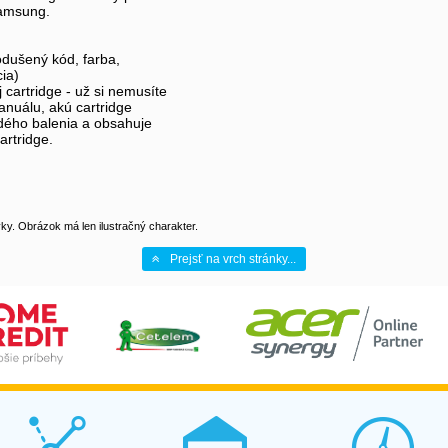
Samsung.
odušený kód, farba,
cia)
cartridge - už si nemusíte
anuálu, akú cartridge
dého balenia a obsahuje
rtridge.
y. Obrázok má len ilustračný charakter.
Prejsť na vrch stránky...