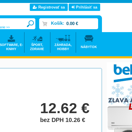
Registrovať sa
Prihlásiť sa
Košík:
0.00 €
anie >>
SOFTWARE, E-
ŠPORT,
ZÁHRADA,
NÁBYTOK
KNIHY
ZDRAVIE
HOBBY
12.62
€
bez DPH 10.26
€