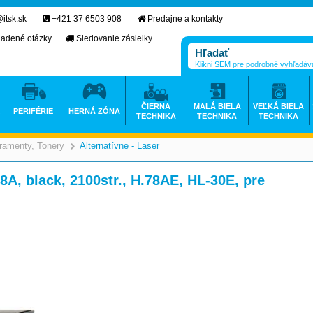
itsk.sk
+421 37 6503 908
Predajne a kontakty
ladené otázky
Sledovanie zásielky
Klikni SEM pre podrobné vyhľadáv
ČIERNA
MALÁ BIELA
VEĽKÁ BIELA
PERIFÉRIE
HERNÁ ZÓNA
TECHNIKA
TECHNIKA
TECHNIKA
ramenty, Tonery
Alternatívne - Laser
>
>
8A, black, 2100str., H.78AE, HL-30E, pre