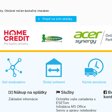
y. Obrázok má len ilustračný charakter.
Prejsť na vrch stránky...
Sieť dodávateľov
Široký sortiment
Rýchle doručenie
Nákup na splátky
Služby
Bu
kont
Základné informácie
Ochráňte vaše zariadenia s
ESETom
Inštalácia MS Office
Servis a opravy notebookov