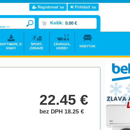
Registrovať sa
Prihlásiť sa
Košík:
0.00 €
anie >>
SOFTWARE, E-
ŠPORT,
ZÁHRADA,
NÁBYTOK
KNIHY
ZDRAVIE
HOBBY
22.45
€
bez DPH 18.25
€
do košíka