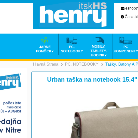
eshop@
Často k
MOBILY,
JARNÉ
PC,
PC
TABLETY,
POMÔCKY
NOTEBOOKY
KOMPONENTY
HODINKY
Hlavná Strana
PC, NOTEBOOKY
Tašky, Batohy A 
>
Urban taška na notebook 15.4" 