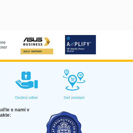
Osobný odber
Sieť predajní
ďte s nami v
akte: