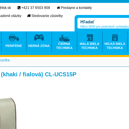
itsk.sk
+421 37 6503 908
Predajne a kontakty
ladené otázky
Sledovanie zásielky
Klikni SEM pre podrobné vyhľadáv
ČIERNA
MALÁ BIELA
VEĽKÁ BIELA
PERIFÉRIE
HERNÁ ZÓNA
TECHNIKA
TECHNIKA
TECHNIKA
Púzdra
>
(khaki / fialová) CL-UCS15P