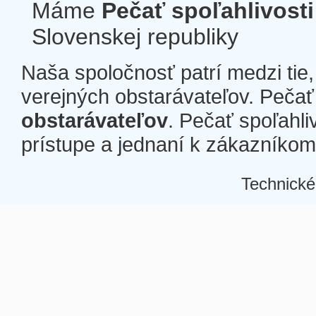
Máme
Pečať spoľahlivosti
Slovenskej republiky
Naša spoločnosť patrí medzi tie
verejných obstarávateľov. Pečať 
obstarávateľov
. Pečať spoľahli
prístupe a jednaní k zákazníkom a
Technické
Â
Â
Â