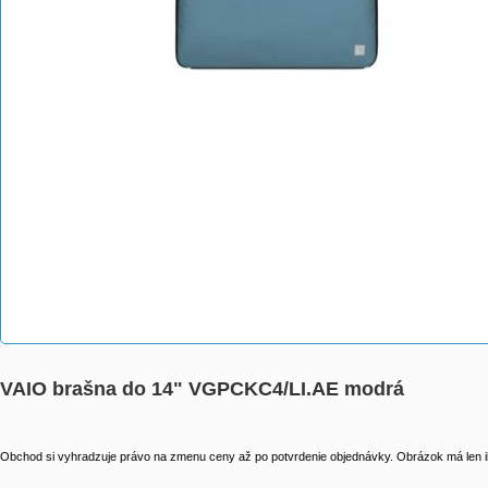
VAIO brašna do 14" VGPCKC4/LI.AE modrá
Obchod si vyhradzuje právo na zmenu ceny až po potvrdenie objednávky. Obrázok má len il