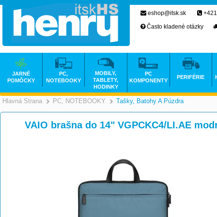
eshop@itsk.sk
+421
Často kladené otázky
MOBILY,
JARNÉ
PC,
PC
PERIFÉRIE
TABLETY,
POMÔCKY
NOTEBOOKY
KOMPONENTY
HODINKY
Hlavná Strana
PC, NOTEBOOKY
Tašky, Batohy A Púzdra
>
>
VAIO brašna do 14" VGPCKC4/LI.AE mod