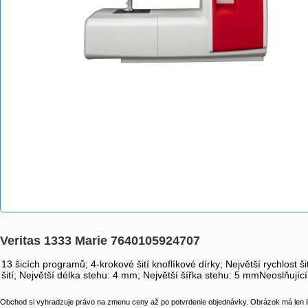
Veritas 1333 Marie 7640105924707
13 šicích programů; 4-krokové šití knoflíkové dírky; Největší rychlost š
šití; Největší délka stehu: 4 mm; Největší šířka stehu: 5 mmNeoslňují
Obchod si vyhradzuje právo na zmenu ceny až po potvrdenie objednávky. Obrázok má len il