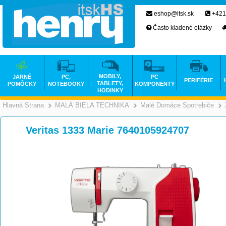
eshop@itsk.sk
+421
Často kladené otázky
MOBILY,
JARNÉ
PC,
PC
PERIFÉRIE
TABLETY,
POMÔCKY
NOTEBOOKY
KOMPONENTY
HODINKY
Hlavná Strana
MALÁ BIELA TECHNIKA
Malé Domáce Spotrebiče
>
>
Veritas 1333 Marie 7640105924707