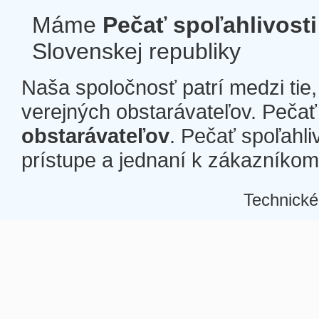
Máme
Pečať spoľahlivosti
Slovenskej republiky
Naša spoločnosť patrí medzi tie
verejných obstarávateľov. Pečať 
obstarávateľov
. Pečať spoľahli
prístupe a jednaní k zákazníkom a
Technické
Â
Â
Â