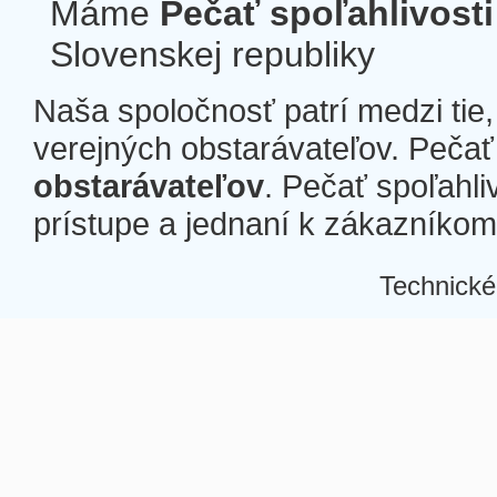
Máme
Pečať spoľahlivosti
Slovenskej republiky
Naša spoločnosť patrí medzi tie
verejných obstarávateľov. Pečať 
obstarávateľov
. Pečať spoľahli
prístupe a jednaní k zákazníkom a
Technické
Â
Â
Â