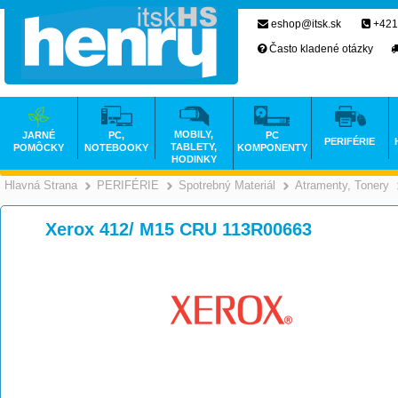
eshop@itsk.sk
+421
Často kladené otázky
MOBILY,
JARNÉ
PC,
PC
PERIFÉRIE
TABLETY,
POMÔCKY
NOTEBOOKY
KOMPONENTY
HODINKY
Hlavná Strana
PERIFÉRIE
Spotrebný Materiál
Atramenty, Tonery
>
>
>
Xerox 412/ M15 CRU 113R00663