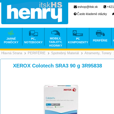
eshop@itsk.sk
+421
Často kladené otázky
MOBILY,
JARNÉ
PC,
PC
PERIFÉRIE
TABLETY,
POMÔCKY
NOTEBOOKY
KOMPONENTY
HODINKY
Hlavná Strana
PERIFÉRIE
Spotrebný Materiál
Atramenty, Tonery
>
>
>
XEROX Colotech SRA3 90 g 3R95838