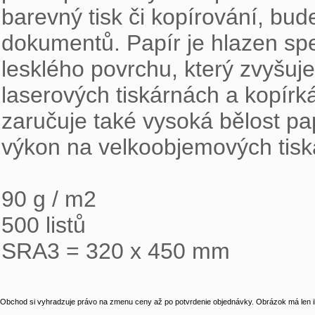
barevný tisk či kopírování, bud
dokumentů. Papír je hlazen spe
lesklého povrchu, který zvyšuj
laserových tiskárnách a kopírká
zaručuje také vysoká bělost pap
výkon na velkoobjemových tiská
90 g / m2

500 listů

SRA3 = 320 x 450 mm
Obchod si vyhradzuje právo na zmenu ceny až po potvrdenie objednávky. Obrázok má len il