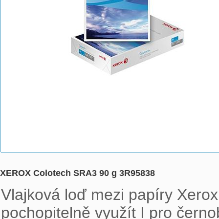
XEROX Colotech SRA3 90 g 3R95838
Vlajková loď mezi papíry Xerox p
pochopitelně využít I pro černo