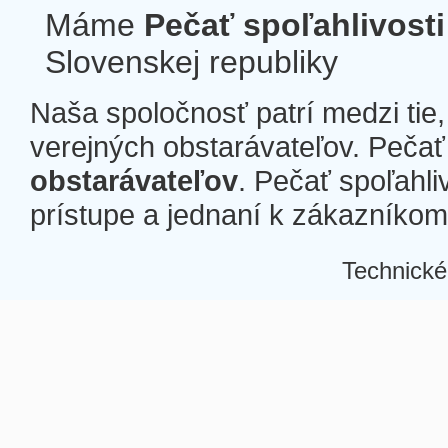
Máme
Pečať spoľahlivosti
Slovenskej republiky
Naša spoločnosť patrí medzi tie
verejných obstarávateľov. Pečať 
obstarávateľov
. Pečať spoľahli
prístupe a jednaní k zákazníkom a
Technické
Â
Â
Â