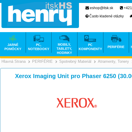
eshop@itsk.sk
+421
Často kladené otázky
MOBILY,
JARNÉ
PC,
PC
PERIFÉRIE
TABLETY,
POMÔCKY
NOTEBOOKY
KOMPONENTY
HODINKY
Hlavná Strana
PERIFÉRIE
Spotrebný Materiál
Atramenty, Tonery
>
>
>
Xerox Imaging Unit pro Phaser 6250 (30.0