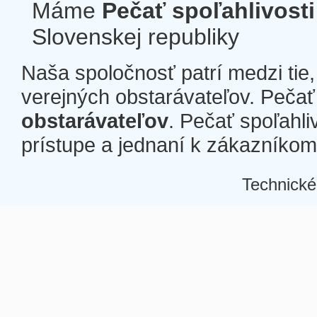
Máme
Pečať spoľahlivosti
Slovenskej republiky
Naša spoločnosť patrí medzi tie
verejných obstarávateľov. Pečať 
obstarávateľov
. Pečať spoľahli
prístupe a jednaní k zákazníkom a
Technické
Â
Â
Â